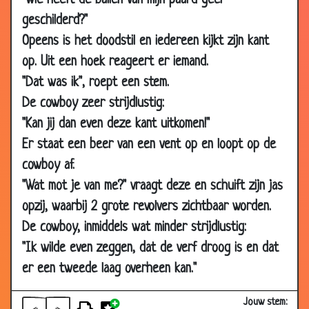
"Wie heeft de ballen van mijn paard geel
2009
geschilderd?"
25 Nov
Tot tien tellen
2.86
Opeens is het doodstil en iedereen kijkt zijn kant
2009
op. Uit een hoek reageert er iemand.
25 Nov
Meer wasmiddel
3.30
"Dat was ik", roept een stem.
2009
De cowboy zeer strijdlustig:
24 Nov
Kleine Marietje
3.85
"Kan jij dan even deze kant uitkomen!"
2009
Er staat een beer van een vent op en loopt op de
24 Nov
De biker en de non
3.57
cowboy af.
2009
"Wat mot je van me?" vraagt deze en schuift zijn jas
22 Nov
Pastoor toch!
3.70
opzij, waarbij 2 grote revolvers zichtbaar worden.
2009
De cowboy, inmiddels wat minder strijdlustig:
20 Nov
Pas op voor de hond
3.04
"Ik wilde even zeggen, dat de verf droog is en dat
2009
er een tweede laag overheen kan."
20 Nov
Heel verdacht
3.44
2009
Jouw stem: