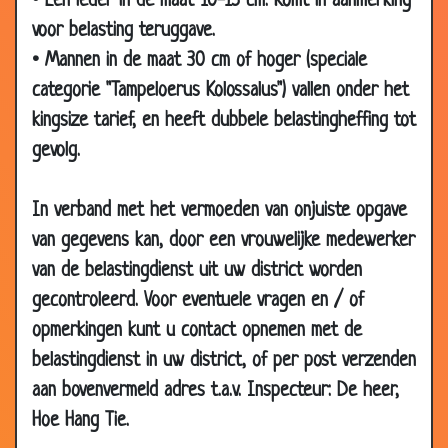
• Een ieder in de maat 10-15 cm. Komt in aanmerking
2014
voor belasting teruggave.
27 Nov
Goedkope auto reparatie
2.86
• Mannen in de maat 30 cm of hoger (speciale
2014
categorie "Tampeloerus Kolossalus") vallen onder het
12 Nov
De veteraan
2.97
kingsize tarief, en heeft dubbele belastingheffing tot
2014
gevolg.
12 Nov
Hongerige bedelaar
2.61
2014
In verband met het vermoeden van onjuiste opgave
12 Nov
6 weken op zee
2.86
van gegevens kan, door een vrouwelijke medewerker
2014
van de belastingdienst uit uw district worden
03 Nov
Vast in de modder
2.86
gecontroleerd. Voor eventuele vragen en / of
2014
opmerkingen kunt u contact opnemen met de
03 Nov
Les in 't leven
3.49
belastingdienst in uw district, of per post verzenden
2014
aan bovenvermeld adres t.a.v. Inspecteur: De heer,
03 Nov
Krachpatser
2.76
Hoe Hang Tie.
2014