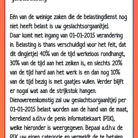
11 Apr
Meneer pastoor
2.83
2016
Eén van de weinige zaken die de belastingdienst nog
07 Apr
Alimentatie
2.61
niet heeft belast is uw geslachtsorgaan(tje).
2016
Daar komt met ingang van 01-01-2015 verandering
08 Jan
Schoppen
2.73
in. Belasting is thans verschuldigd voor het feit, dat
2016
dit ding(etje) 40% van de tijd werkeloos rondhangt,
06 Nov
Net zoals alle anderen
2.87
30% van de tijd aan het zeiken is, en slechts 20%
2015
van de tijd hard aan het werk is en dan nog 10%
05 Oct
Een nuttig cadeau
3.13
van de tijd bezig is met gaatjes vullen. Verder blijft
2015
er nogal wat aan de strijkstok hangen.
17 Apr
ben je bang voor...?
2.53
Dienovereenkomstig zal uw geslachtsorgaan(tje) per
2015
01-01-2015 belast worden aan de hand van de maat,
26 Feb
Aanbesteding
2.79
berekend a.d.h.v de penis informatiekaart (PIK),
2015
welke hieronder is weergegeven. Bepaal a.d.h.v. de
30 Jan
Toppunt van lef
2.87
PIK uw eigen categorie en vermeldt de te betalen
2015