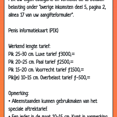
belasting onder "overige inkomsten deel 5, pagina 2,
19 Jan
Promotie
2.57
alinea 17 van uw aangifteformulier".
2015
18 Jan
De witte streep
3.03
2015
Penis informatiekaart (PIK)
09 Jan
Een Amerikaan en een Rus
2.79
2015
Werkend lengte tarief:
Pik 25-30 cm. Luxe tarief ƒ3000,=
02 Jan
De wedstrijd
2.37
2015
Pik 20-25 cm. Paal tarief ƒ2500,=
28 Dec
Overzwemmen
2.60
Pik 15-20 cm. Voorrecht tarief ƒ1500,=
2014
Pik(je) 10-15 cm. Overbelast tarief ƒ-500,=
19 Dec
Loonsverhoging
3.64
2014
Opmerking:
12 Dec
Toiletpapier op
2.88
• Alleenstaanden kunnen gebruikmaken van het
2014
speciale aftrektarief.
03 Dec
Huisbezoek
2.33