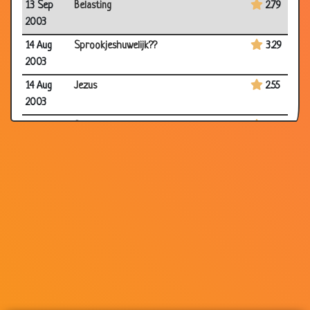
13 Sep
Belasting
2.79
2003
14 Aug
Sprookjeshuwelijk??
3.29
2003
14 Aug
Jezus
2.55
2003
26 Jun
School
3.70
2003
19 Jun
Bush
3.53
2003
13 Jun
Bril
3.64
2003
05 May
Jongens
3.26
2003
02 May
Schotten
3.41
2003