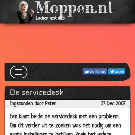
2018
02 Apr
Ezel
3.39
Lachen kost niks
2016
01 Jul
Vriendjespolitiek
3.30
2014
09 Feb
Koekje van eigen deeg
3.45
2014
25 Oct
Wat apen ons kunnen leren
3.11
Vind ik leuk
Volgen
2013
21 Jun
Gigantische klokken
3.21
De servicedesk
2013
25 Jan
Twee sneeuwvlokken
3.20
Ingezonden door Peter
27 Dec 2007
2013
Een klant belde de servicedesk met een probleem.
15 Sep
Teneergeslagen belastingbetaler
3.10
Om dit verder uit te zoeken was het nodig om een
2012