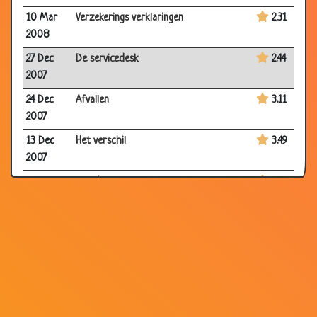
10 Mar
Verzekerings verklaringen
2.31
2008
27 Dec
De servicedesk
2.44
2007
24 Dec
Afvallen
3.11
2007
13 Dec
Het verschil
3.49
2007
30 Aug
Helpdesk verhalen (3)
3.28
2007
16 Jul
Sociaal werkers
3.27
2007
29 May
Een wonder
3.22
2007
14 May
Hoestdrank
3.49