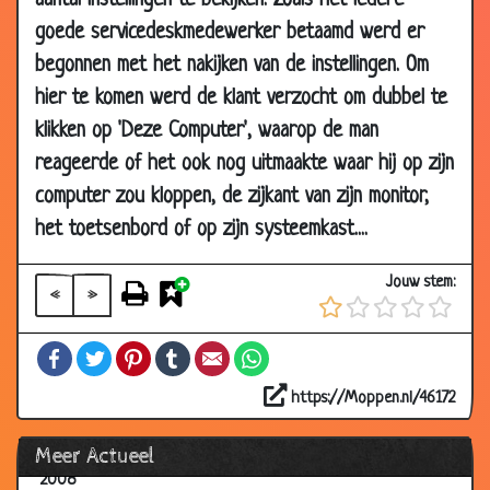
aantal instellingen te bekijken. Zoals het iedere
14 Aug
Griekenland
3.40
goede servicedeskmedewerker betaamd werd er
2012
begonnen met het nakijken van de instellingen. Om
20 Jul
Hoezo, ouderen zijn niets waard?
3.21
hier te komen werd de klant verzocht om dubbel te
2012
klikken op 'Deze Computer', waarop de man
11 Aug
En daarom zitten wij in een crisis
3.38
reageerde of het ook nog uitmaakte waar hij op zijn
2010
computer zou kloppen, de zijkant van zijn monitor,
10 Jun
Joran van der sloot
3.24
2010
het toetsenbord of op zijn systeemkast....
04 Dec
Engels in de praktijk
3.44
Jouw stem:
2009
«
»
05 Jul
Michael Jackson, R.I.P.
2.75
Facebook
Twitter
Pinterest
Tumblr
Email
WhatsApp
2009
10 Feb
Het nieuwe CAO
3.71
https://Moppen.nl/46172
2009
Meer Actueel
25 Nov
Niemand
2.99
2008