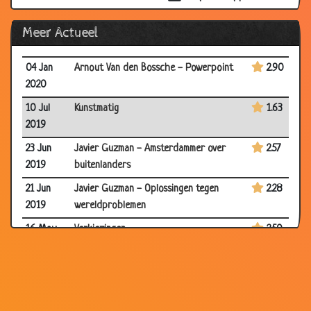
Meer Actueel
04 Jan
Arnout Van den Bossche - Powerpoint
2.90
2020
10 Jul
Kunstmatig
1.63
2019
23 Jun
Javier Guzman - Amsterdammer over
2.57
2019
buitenlanders
21 Jun
Javier Guzman - Oplossingen tegen
2.28
2019
wereldproblemen
16 May
Verkiezingen
2.50
2019
04 Apr
Samsung & Gert
1.55
2019
13 Mar
De kapper
2.80