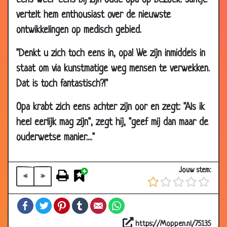
eens weer eens bij zijn oude opa op bezoek. Jantje
vertelt hem enthousiast over de nieuwste
ontwikkelingen op medisch gebied.
"Denkt u zich toch eens in, opa! We zijn inmiddels in
staat om via kunstmatige weg mensen te verwekken.
Dat is toch fantastisch?!"
Opa krabt zich eens achter zijn oor en zegt: "Als ik
heel eerlijk mag zijn", zegt hij, "geef mij dan maar de
ouderwetse manier...."
Jouw stem:
«
»
Facebook
Twitter
Pinterest
Tumblr
Email
WhatsApp
https://Moppen.nl/75135