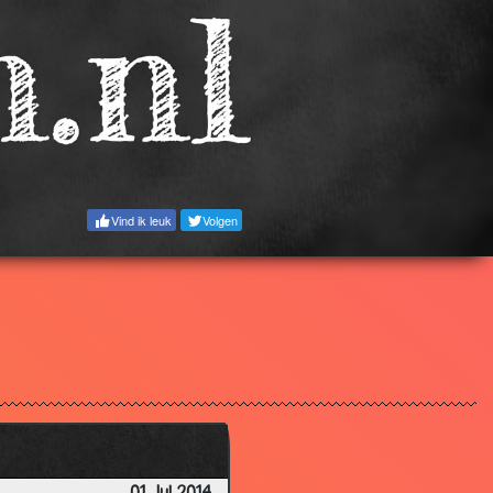
Vind ik leuk
Volgen
2.90
1.63
2.57