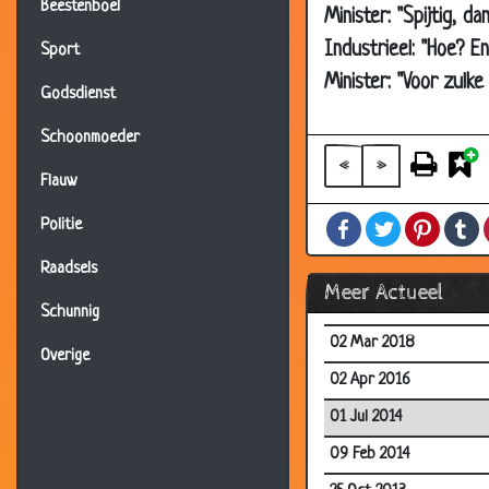
Beestenboel
04 Dec 2018
Minister: "Spijtig, da
19 Nov 2018
Industrieel: "Hoe? E
Sport
Minister: "Voor zulk
03 Sep 2018
Godsdienst
07 Jul 2018
Schoonmoeder
12 Jun 2018
«
»
Flauw
09 Jun 2018
Facebook
Twitter
Pintere
T
Politie
12 May 2018
30 Apr 2018
Raadsels
Meer Actueel
09 Mar 2018
Schunnig
02 Mar 2018
Overige
02 Apr 2016
01 Jul 2014
09 Feb 2014