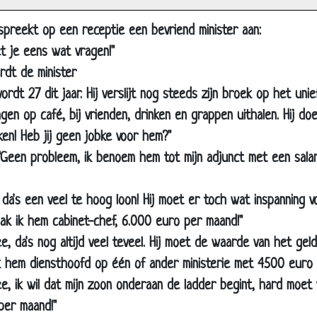
Javier Guzman - Oplossingen tegen wereldproblemen
l spreekt op een receptie een bevriend minister aan:
Verkiezingen
et je eens wat vragen!"
Samsung & Gert
rdt de minister
De kapper
ordt 27 dit jaar. Hij verslijt nog steeds zijn broek op het unie
Freek de Jonge - Rampeninstructies
n op café, bij vrienden, drinken en grappen uithalen. Hij doet
Herman Finkers - Piet
ken! Heb jij geen jobke voor hem?"
Brexit
"Geen probleem, ik benoem hem tot mijn adjunct met een sala
Radiator
 da's een veel te hoog loon! Hij moet er toch wat inspanning v
Gelukkig nieuwjaar
aak ik hem cabinet-chef, 6.000 euro per maand!"
Gelukkig nieuwjaar
e, da's nog altijd veel teveel. Hij moet de waarde van het geld
Evert Kwok - Even sparren
ik hem diensthoofd op één of ander ministerie met 4500 euro 
Evert Kwok - Wijzen uit het oosten
ee, ik wil dat mijn zoon onderaan de ladder begint, hard moet
Kerstpakket
per maand!"