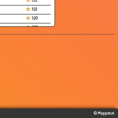
3.11
3.21
3.20
3.10
3.40
3.21
3.38
3.24
3.44
2.75
3.71
2.99
2.31
© Moppen.nl
2.44