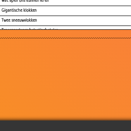
Wat apen ons kunnen leren
Gigantische klokken
Twee sneeuwvlokken
Teneergeslagen belastingbetaler
Griekenland
Hoezo, ouderen zijn niets waard?
En daarom zitten wij in een crisis
Joran van der sloot
Engels in de praktijk
Michael Jackson, R.I.P.
Het nieuwe CAO
Niemand
Verzekerings verklaringen
De servicedesk