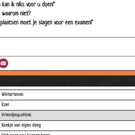
Evert Kwok -Zijn knecht staat te lachen
n kan ik niks voor u doen!"
Ryanair
n waarom niet?
e plaatsen moet je slagen voor een examen!"
Zomervakantie - Evert Kwok
Toppunt van geduld
McDonald's
Ambtenaar
st
umblr
Email
Eerste schooldag
Team Red Bull
Robot?
Wintertenen
Ezel
Vriendjespolitiek
Koekje van eigen deeg