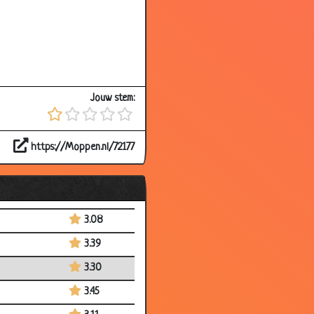
2.93
3.07
3.03
2.77
Jouw stem:
2.95
3.14
https://Moppen.nl/72177
2.99
3.00
2.85
3.08
3.39
3.30
3.45