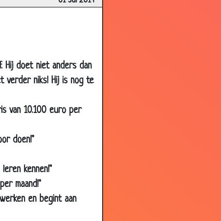
01 Jul 2014
2.28
2.50
1.55
2.80
f. Hij doet niet anders dan
1.48
 verder niks! Hij is nog te
4.76
2.99
ris van 10.100 euro per
3.17
oor doen!"
2.97
3.05
 leren kennen!"
3.09
per maand!"
2.82
 werken en begint aan
3.14