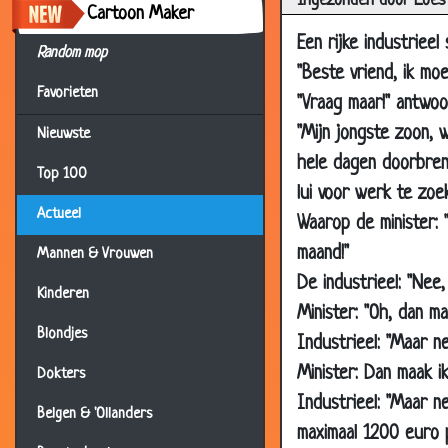
Ingezonden door Loes
Cartoon Maker
21 Jun 2019
Een rijke industriee
16 May 2019
Random mop
"Beste vriend, ik mo
04 Apr 2019
Favorieten
"Vraag maar!" antwoo
13 Mar 2019
"Mijn jongste zoon, w
Nieuwste
11 Mar 2019
hele dagen doorbrenge
Top 100
13 Feb 2019
lui voor werk te zoe
Actueel
02 Feb 2019
Waarop de minister: 
maand!"
31 Jan 2019
Mannen & Vrouwen
De industrieel: "Nee,
01 Jan 2019
Kinderen
Minister: "Oh, dan m
01 Jan 2019
Blondjes
Industrieel: "Maar ne
12 Dec 2018
Minister: Dan maak 
Dokters
07 Dec 2018
Industrieel: "Maar n
Belgen & 'Ollanders
05 Dec 2018
maximaal 1200 euro 