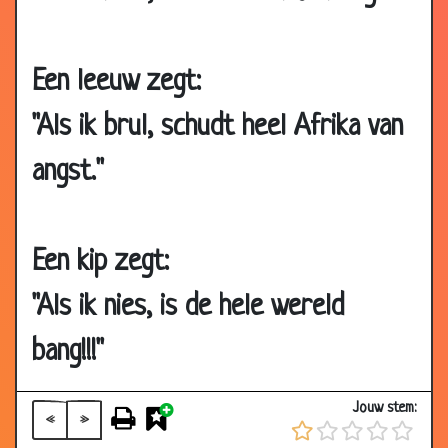
2006
10 Aug
Hongersnood
3.65
2006
Een leeuw zegt:
04 Aug
Derde wereld oorlog
3.90
"Als ik brul, schudt heel Afrika van
2006
22 Jul
Horloge
3.02
angst."
2006
19 Jul
Bij de koningin
3.22
2006
Een kip zegt:
28 Jun
Aambeien
3.26
2006
"Als ik nies, is de hele wereld
04 Jun
Rita Verdonk
3.82
bang!!!"
2006
21 Apr
Prins Filip
2.66
Jouw stem:
2006
«
»