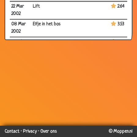
22 Mar
Lift
2.64
2002
08 Mar
Elfje in het bos
3.53
2002
16 Feb
J. verstappen
3.57
2002
08 Feb
De gelikte verkoper
3.43
2002
06 Feb
Krantenkoppen/oneliners
3.37
2002
03 Feb
Roken
3.77
2002
05 Oct
Eindelijk Een Baan!
3.18
2001
Contact
·
Privacy
·
Over ons
© Moppen.nl