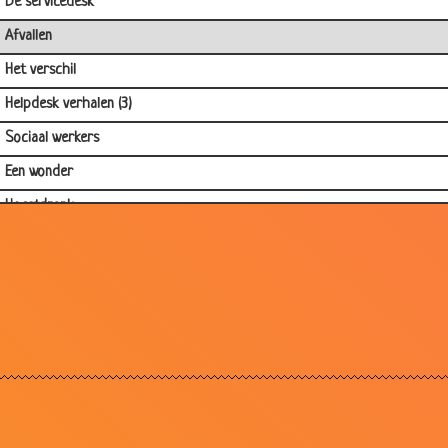
De servicedesk
Afvallen
Het verschil
Helpdesk verhalen (3)
Sociaal werkers
Een wonder
Hoestdrank
De Juiste Antwoorden
Tenniselleboog
God
Overeind
2000 Piek
Hard rijden
Geheim