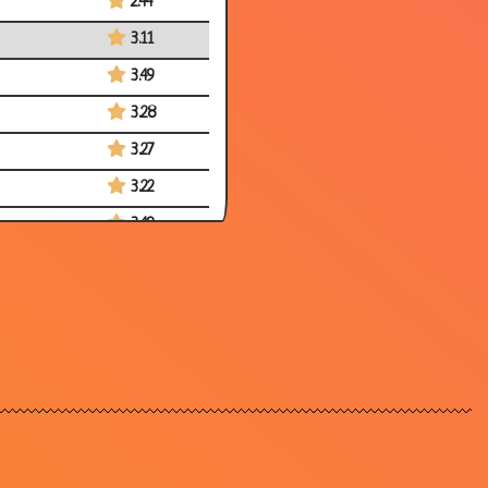
2.44
3.11
3.49
3.28
3.27
3.22
3.49
2.46
3.85
3.02
3.08
3.09
2.90
3.32