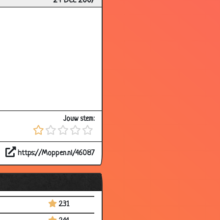
24 Dec 2007
3.11
3.21
3.20
3.10
3.40
3.21
3.38
Jouw stem:
3.24
3.44
https://Moppen.nl/46087
2.75
3.71
2.99
2.31