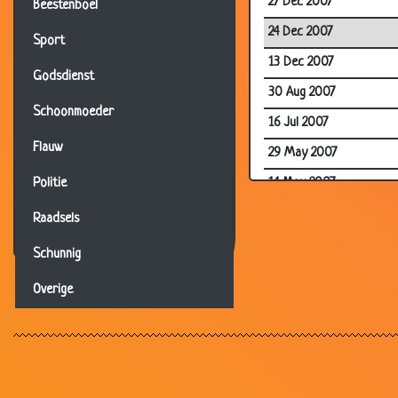
27 Dec 2007
Beestenboel
24 Dec 2007
Sport
13 Dec 2007
Godsdienst
30 Aug 2007
Schoonmoeder
16 Jul 2007
Flauw
29 May 2007
14 May 2007
Politie
23 Sep 2006
Raadsels
20 Sep 2006
Schunnig
20 Sep 2006
Overige
20 Sep 2006
20 Sep 2006
01 Sep 2006
12 Aug 2006