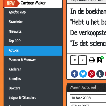
Ingezonden door Kim
25 Oct 2013
Cartoon Maker
21 Jun 2013
In de boekhan
Random mop
25 Jan 2013
"Hebt u het b
Favorieten
15 Sep 2012
De verkoopste
Nieuwste
14 Aug 2012
Top 100
20 Jul 2012
"Is dat scienc
11 Aug 2010
Actueel
10 Jun 2010
«
»
Mannen & Vrouwen
04 Dec 2009
Kinderen
Facebook
Twitter
Pintere
T
05 Jul 2009
Blondjes
10 Feb 2009
Meer Actueel
Dokters
25 Nov 2008
Belgen & 'Ollanders
10 Mar 2008