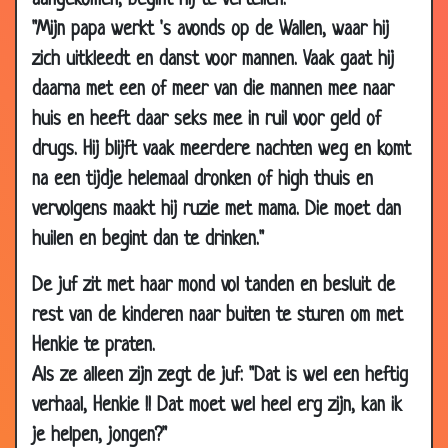
aangekomen, begint hij te vertellen:
2019
"Mijn papa werkt 's avonds op de Wallen, waar hij
11 Mar
Freek de Jonge - Rampeninstructies
1.48
zich uitkleedt en danst voor mannen. Vaak gaat hij
2019
daarna met een of meer van die mannen mee naar
13 Feb
Herman Finkers - Piet
4.76
huis en heeft daar seks mee in ruil voor geld of
2019
drugs. Hij blijft vaak meerdere nachten weg en komt
02 Feb
Brexit
2.99
na een tijdje helemaal dronken of high thuis en
2019
vervolgens maakt hij ruzie met mama. Die mo
et dan
31 Jan
Radiator
3.17
huilen en begint dan te drinken."
2019
01 Jan
Gelukkig nieuwjaar
2.97
De juf zit met haar mond vol tanden en besluit de
2019
rest van de kinderen naar buiten te sturen om met
01 Jan
Gelukkig nieuwjaar
3.05
Henkie te praten.
2019
Als ze alleen zijn zegt de juf: "Dat is wel een heftig
12 Dec
Evert Kwok - Even sparren
3.09
verhaal, Henkie !! Dat moet wel heel erg zijn, kan ik
2018
je helpen, jongen?"