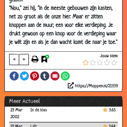
gezien.
2002
"Nou," zei hij, "in de meeste gebouwen zijn kasten,
18 Oct
Sluipschutter
3.46
net zo groot als de onze hier. Maar er zitten
2002
knoppen aan de muur, een voor elke verdieping. Je
11 Sep
Feestje
3.43
drukt gewoon op een knop voor de verdieping waar
2002
je wilt zijn en als je dan wacht komt die naar je toe."
11 Sep
Overal op de wereld
3.36
2002
Jouw stem:
«
»
09 Jul
De Tour
2.83
2002
Facebook
Twitter
Pinterest
Tumblr
Email
WhatsApp
13 Jun
Wegen maar....
3.46
2002
https://Moppen.nl/21339
06 Jun
Zeg niet...
1.96
Meer Actueel
2002
23 Mar
In de klas
3.65
2002
22 Mar
Lift
2.64