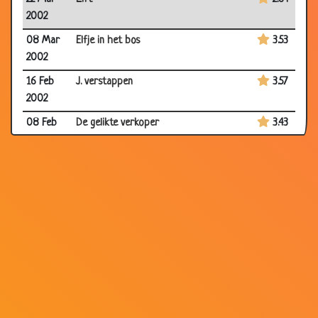
2002
08 Mar
Elfje in het bos
3.53
2002
16 Feb
J. verstappen
3.57
2002
08 Feb
De gelikte verkoper
3.43
2002
06 Feb
Krantenkoppen/oneliners
3.37
2002
03 Feb
Roken
3.77
2002
05 Oct
Eindelijk Een Baan!
3.18
2001