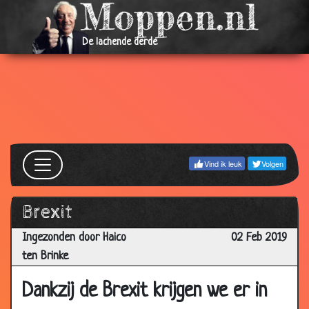
De lachende derde
Vind ik leuk
Volgen
Brexit
04 Jan
Arnout Van den Bossche - Powerpoint
2.90
Ingezonden door Haico
02 Feb 2019
2020
ten Brinke
10 Jul
Kunstmatig
1.63
Dankzij de Brexit krijgen we er in
2019