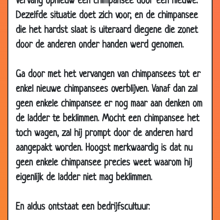
Vervang opnieuw één chimpansee door een nieuwe.
2018
Dezelfde situatie doet zich voor, en de chimpansee
19 Nov
Ryanair
3.07
die het hardst slaat is uiteraard diegene die zonet
2018
door de anderen onder handen werd genomen.
03 Sep
Zomervakantie - Evert Kwok
3.03
2018
Ga door met het vervangen van chimpansees tot er
07 Jul
Toppunt van geduld
2.77
enkel nieuwe chimpansees overblijven. Vanaf dan zal
2018
geen enkele chimpansee er nog maar aan denken om
12 Jun
McDonald's
2.95
de ladder te beklimmen. Mocht een chimpansee het
2018
toch wagen, zal hij prompt door de anderen hard
09 Jun
Ambtenaar
3.14
aangepakt worden. Hoogst merkwaardig is dat nu
2018
geen enkele chimpansee precies weet waarom hij
12 May
Eerste schooldag
2.99
eigenlijk de ladder niet mag beklimmen.
2018
30 Apr
Team Red Bull
3.00
2018
En aldus ontstaat een bedrijfscultuur.