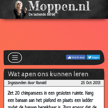
10 Jul
Kunstmatig
1.63
2019
De lachende derde
23 Jun
Javier Guzman - Amsterdammer over
2.57
2019
buitenlanders
21 Jun
Javier Guzman - Oplossingen tegen
2.28
2019
wereldproblemen
16 May
Verkiezingen
2.50
2019
Vind ik leuk
Volgen
04 Apr
Samsung & Gert
1.55
2019
Wat apen ons kunnen leren
13 Mar
De kapper
2.80
2019
Ingezonden door Ronald
25 Oct 2013
11 Mar
Freek de Jonge - Rampeninstructies
1.48
Zet 20 chimpansees in een gesloten ruimte. Hang
2019
een banaan aan het plafond en plaats een ladder
13 Feb
Herman Finkers - Piet
4.76
2019