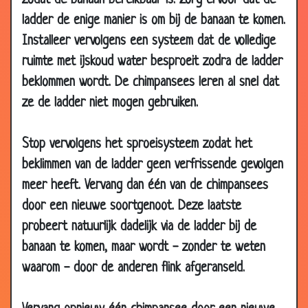
zodat de banaan bereikbaar is. Zorg ervoor dat de
ladder de enige manier is om bij de banaan te komen.
02 Feb
Brexit
2.99
2019
Installeer vervolgens een systeem dat de volledige
ruimte met ijskoud water besproeit zodra de ladder
31 Jan
Radiator
3.17
2019
beklommen wordt. De chimpansees leren al snel dat
01 Jan
Gelukkig nieuwjaar
2.97
ze de ladder niet mogen gebruiken.
2019
01 Jan
Gelukkig nieuwjaar
3.05
Stop vervolgens het sproeisysteem zodat het
2019
beklimmen van de ladder geen verfrissende gevolgen
12 Dec
Evert Kwok - Even sparren
3.09
meer heeft. Vervang dan één van de chimpansees
2018
door een nieuwe soortgenoot. Deze laatste
07 Dec
Evert Kwok - Wijzen uit het oosten
2.82
probeert natuurlijk dadelijk via de ladder bij de
2018
banaan te komen, maar wordt - zonder te weten
05 Dec
Kerstpakket
3.14
waarom - door de anderen flink afgeranseld.
2018
04 Dec
Evert Kwok -Zijn knecht staat te lachen
2.93