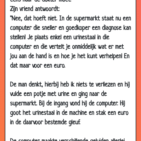
eens naar de dokter moet."
2018
Zijn vriend antwoordt:
12 May
Eerste schooldag
2.99
"Nee, dat hoeft niet. In de supermarkt staat nu een
2018
computer die sneller en goedkoper een diagnose kan
30 Apr
Team Red Bull
3.00
stellen! Je plaats enkel een urinestaal in die
2018
computer en die vertelt je onmiddelijk wat er met
09 Mar
Robot?
2.85
jou aan de hand is en hoe je het kunt verhelpen! En
2018
dat maar voor een euro.
02 Mar
Wintertenen
3.08
2018
De man denkt, hierbij heb ik niets te verliezen en hij
02 Apr
Ezel
3.39
vulde een potje met urine en ging naar de
2016
supermarkt. Bij de ingang vond hij de computer. Hij
01 Jul
Vriendjespolitiek
3.30
goot het urinestaal in de machine en stak een euro
2014
in de daarvoor bestemde gleuf.
09 Feb
Koekje van eigen deeg
3.45
2014