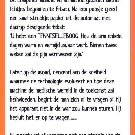
De computer maakte verschillende geluiden allerlei
25 Oct
Wat apen ons kunnen leren
3.11
lichtjes begonnen te flitsen. Na een poosje gleed
2013
een smal strookje papier uit de automaat met
21 Jun
Gigantische klokken
3.21
daarop devolgende tekst:
2013
"U hebt een TENNISELLEBOOG. Hou de arm enkele
25 Jan
Twee sneeuwvlokken
3.20
dagen warm en vermijd zwaar werk. Binnen twee
2013
weken zal de pijn verdwenen zijn."
15 Sep
Teneergeslagen belastingbetaler
3.10
2012
Later op de avond, denkend aan de snelheid
14 Aug
Griekenland
3.40
2012
waarmee de technologie evolueert en hoe deze
machine de medische wereld in de toekomst zal
20 Jul
Hoezo, ouderen zijn niets waard?
3.21
2012
beïnvloeden, begint de man zich af te vragen of hij
11 Aug
En daarom zitten wij in een crisis
3.38
het apparaat niet in de war zou kunnen sturen. Hij
2010
besluit het er op te wagen........
10 Jun
Joran van der sloot
3.24
2010