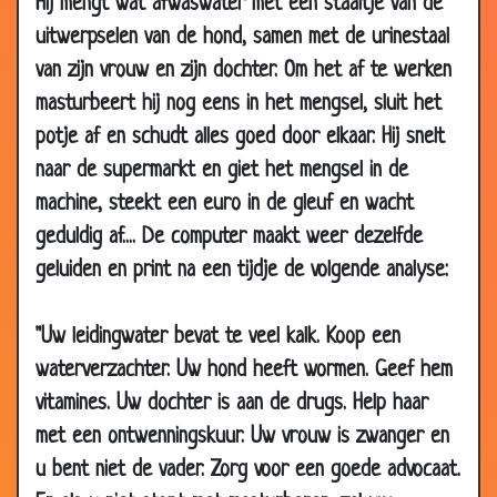
Hij mengt wat afwaswater met een staaltje van de
04 Dec
Engels in de praktijk
3.44
uitwerpselen van de hond, samen met de urinestaal
2009
van zijn vrouw en zijn dochter. Om het af te werken
05 Jul
Michael Jackson, R.I.P.
2.75
masturbeert hij nog eens in het mengsel, sluit het
2009
potje af en schudt alles goed door elkaar. Hij snelt
10 Feb
Het nieuwe CAO
3.71
naar de supermarkt en giet het mengsel in de
2009
machine, steekt een euro in de gleuf en wacht
25 Nov
Niemand
2.99
geduldig af.... De computer maakt weer dezelfde
2008
geluiden en print na een tijdje de volgende analyse:
10 Mar
Verzekerings verklaringen
2.31
2008
"Uw leidingwater bevat te veel kalk. Koop een
27 Dec
De servicedesk
2.44
waterverzachter. Uw hond heeft wormen. Geef hem
2007
vitamines. Uw dochter is aan de drugs. Help haar
24 Dec
Afvallen
3.11
met een ontwenningskuur. Uw vrouw is zwanger en
2007
u bent niet de vader. Zorg voor een goede advocaat.
13 Dec
Het verschil
3.49