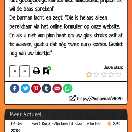
lokt goedgelovige klanten met misleidende prijzen! Ik
02 Feb
Brexit
2.99
wil de baas spreken!"
2019
De barman lacht en zegt: "Die is helaas alleen
31 Jan
Radiator
3.17
bereikbaar via het online formulier op onze website.
2019
En als u niet van plan bent om uw glas straks zelf af
01 Jan
Gelukkig nieuwjaar
2.97
te wassen, gaat u dat nóg twee euro kosten. Geniet
2019
nog van uw biertje!"
01 Jan
Gelukkig nieuwjaar
3.05
2019
Jouw stem:
«
»
12 Dec
Evert Kwok - Even sparren
3.09
2018
Facebook
Twitter
Pinterest
Tumblr
Email
WhatsApp
07 Dec
Evert Kwok - Wijzen uit het oosten
2.82
2018
https://Moppen.nl/74890
05 Dec
Kerstpakket
3.14
Meer Actueel
2018
04 Dec
Evert Kwok -Zijn knecht staat te lachen
2.93
2018