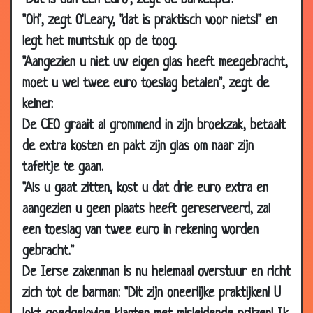
"Dat is dan één euro", zegt de barkeeper.
2019
"Oh", zegt O'Leary, "dat is praktisch voor niets!" en
23 Jun
Javier Guzman - Amsterdammer over
2.57
legt het muntstuk op de toog.
2019
buitenlanders
"Aangezien u niet uw eigen glas heeft meegebracht,
21 Jun
Javier Guzman - Oplossingen tegen
2.28
moet u wel twee euro toeslag betalen", zegt de
2019
wereldproblemen
kelner.
16 May
Verkiezingen
2.50
De CEO graait al grommend in zijn broekzak, betaalt
2019
de extra kosten en pakt zijn glas om naar zijn
04 Apr
Samsung & Gert
1.55
tafeltje te gaan.
2019
"Als u gaat zitten, kost u dat drie euro extra en
13 Mar
De kapper
2.80
aangezien u geen plaats heeft gereserveerd, zal
2019
een toeslag van twee euro in rekening worden
11 Mar
Freek de Jonge - Rampeninstructies
1.48
gebracht."
2019
De Ierse zakenman is nu helemaal overstuur en richt
13 Feb
Herman Finkers - Piet
4.76
zich tot de barman: "Dit zijn oneerlijke praktijken! U
2019