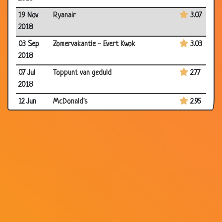
19 Nov
Ryanair
3.07
2018
03 Sep
Zomervakantie - Evert Kwok
3.03
2018
07 Jul
Toppunt van geduld
2.77
2018
12 Jun
McDonald's
2.95
2018
09 Jun
Ambtenaar
3.14
2018
12 May
Eerste schooldag
2.99
2018
30 Apr
Team Red Bull
3.00
2018
09 Mar
Robot?
2.85