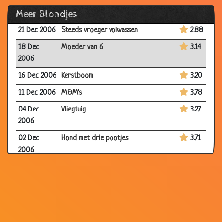
Meer Blondjes
21 Dec 2006
Lekker roeien
3.22
21 Dec 2006
Steeds vroeger volwassen
2.88
18 Dec
Moeder van 6
3.14
2006
16 Dec 2006
Kerstboom
3.20
11 Dec 2006
M&M's
3.78
04 Dec
Vliegtuig
3.27
2006
02 Dec
Hond met drie pootjes
3.71
2006
02 Dec
Alcoholcontrole
3.56
2006
30 Nov
Blond in de hoek
3.26
2006