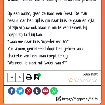
vrouw, 'moeder van 6' noemt, ondanks haar protest.
11 Oct 2007
Uitlachen
3.71
11 Oct 2007
Toch niet zo dom?
3.27
Op een avond, gaan ze naar een feest. De man
02 Jul 2007
Wachtwoord
3.68
besluit dat het tijd is om naar huis te gaan en kijkt
of zijn vrouw ook klaar is om te vertrekken. Hij
05 Apr 2007
Op tijd
3.60
roept zo luid hij kan:
05 Mar 2007
Oude viezerik
3.78
"Gaan we naar huis 'moeder van 6'?"
12 Feb 2007
Hagelstorm
3.40
Zijn vrouw, geïrriteerd door het gebrek aan
12 Feb 2007
Blonde paardrijdster
3.81
discretie van haar man roept terug:
05 Feb 2007
Bier drinken
3.89
"Wanneer je maar wil 'vader van 4'!"
29 Jan 2007
Blonde gokster
3.25
Jouw stem:
15 Jan 2007
Held?
3.26
«
»
28 Dec
Te snel ritme
3.08
Facebook
Twitter
Pinterest
Tumblr
Email
WhatsApp
2006
28 Dec
Hoe groter, hoe dommer
3.03
https://Moppen.nl/33134
2006