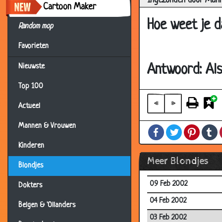
Ingezonden door Mann
Cartoon Maker
24 Feb 2002
Hoe weet je d
Random mop
23 Feb 2002
Favorieten
21 Feb 2002
19 Feb 2002
Antwoord: Als 
Nieuwste
18 Feb 2002
Top 100
18 Feb 2002
«
»
Actueel
17 Feb 2002
Mannen & Vrouwen
Facebook
Twitter
Pintere
T
17 Feb 2002
Kinderen
15 Feb 2002
Meer Blondjes
Blondjes
09 Feb 2002
09 Feb 2002
Dokters
04 Feb 2002
Belgen & 'Ollanders
03 Feb 2002