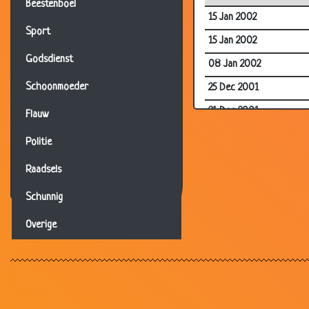
Beestenboel
15 Jan 2002
Sport
15 Jan 2002
Godsdienst
08 Jan 2002
Schoonmoeder
25 Dec 2001
21 Dec 2001
Flauw
30 Oct 2001
Politie
11 Oct 2001
Raadsels
07 Oct 2001
Schunnig
08 Sep 2001
Overige
07 Aug 2001
20 Jul 2001
12 May 2000
12 May 2000