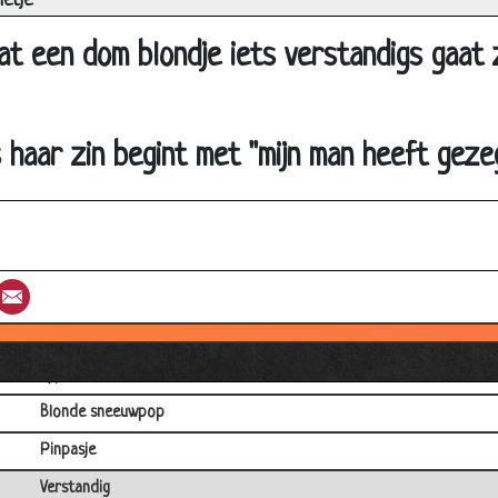
etje
Bad
at een dom blondje iets verstandigs gaat
Wang
Bunzing
Ruitenwisser
haar zin begint met "mijn man heeft gezegd
DOM
Big Ben
Bibliotheek
st
umblr
Email
Blond
Horizontaal of verticaal?
Typemachine
Blonde sneeuwpop
Pinpasje
Verstandig