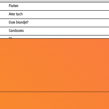
Fluiten
Alee toch
Dom blondje?
Condooms
IQ
Blinde man in bar
De 3 wereldwonderen
Examen
Blondje en drinken
Een slim en een dom blondje
Condooms
Geschapen
Sexfilms