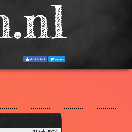
3.25
3.41
3.11
3.35
3.68
3.13
Vind ik leuk
Volgen
3.20
2.91
3.38
3.37
2.48
3.79
3.55
3.16