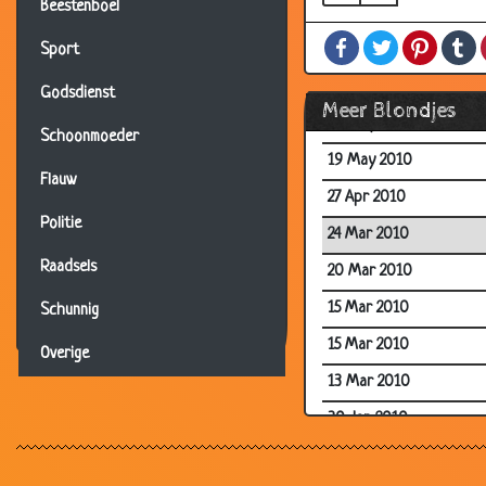
Beestenboel
01 Sep 2010
Facebook
Twitter
Pintere
T
18 Aug 2010
Sport
15 Jun 2010
Godsdienst
Meer Blondjes
28 May 2010
Schoonmoeder
19 May 2010
Flauw
27 Apr 2010
Politie
24 Mar 2010
Raadsels
20 Mar 2010
15 Mar 2010
Schunnig
15 Mar 2010
Overige
13 Mar 2010
30 Jan 2010
27 Nov 2009