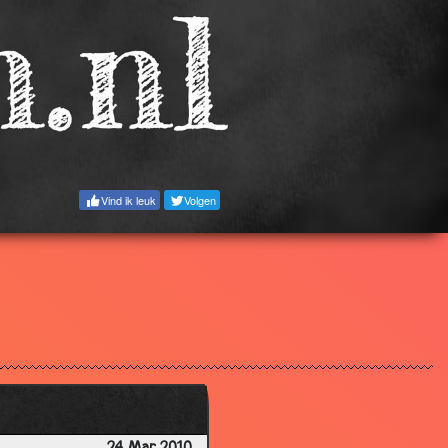
2.81
2.79
2.86
2.57
3.05
3.06
Vind ik leuk
Volgen
2.87
3.65
2.85
3.49
2.99
3.21
2.82