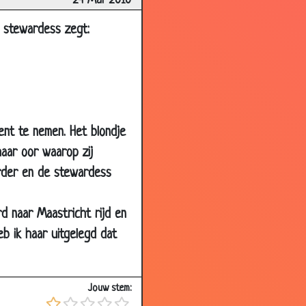
24 Mar 2010
3.18
e stewardess zegt:
3.28
3.56
3.53
3.62
2.83
ent te nemen. Het blondje
haar oor waarop zij
2.60
erder en de stewardess
3.29
3.52
rd naar Maastricht rijd en
2.84
b ik haar uitgelegd dat
3.07
3.73
Jouw stem:
3.11