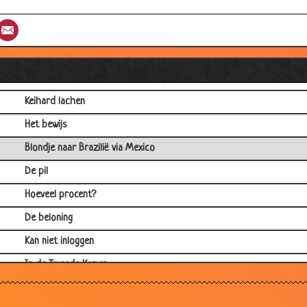
Paardrijden
st
umblr
Email
Stewardess
Duits voetbalelftal
DOM blondje
Keihard lachen
Het bewijs
Blondje naar Brazilië via Mexico
De pil
Hoeveel procent?
De beloning
Kan niet inloggen
In de Tweede Kamer
Hartaanval