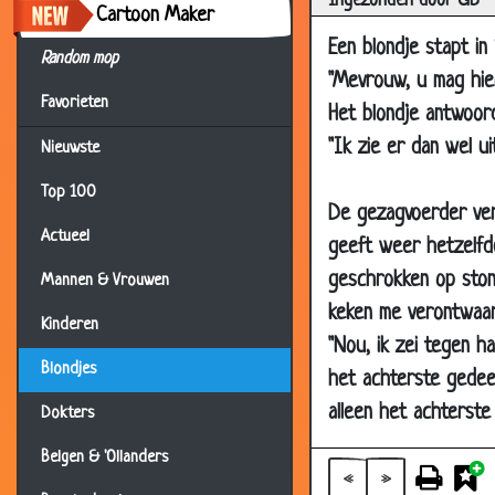
Ingezonden door GB
Cartoon Maker
05 Nov 2012
Een blondje stapt in
05 Oct 2012
Random mop
"Mevrouw, u mag hier
22 Jun 2012
Favorieten
Het blondje antwoord
16 May 2012
"Ik zie er dan wel ui
Nieuwste
11 May 2012
Top 100
20 Apr 2011
De gezagvoerder vert
Actueel
geeft weer hetzelfde
25 Nov 2010
geschrokken op ston
Mannen & Vrouwen
06 Oct 2010
keken me verontwaard
06 Oct 2010
Kinderen
"Nou, ik zei tegen h
06 Oct 2010
Blondjes
het achterste gedeel
06 Oct 2010
alleen het achterste 
Dokters
15 Sep 2010
Belgen & 'Ollanders
09 Sep 2010
«
»