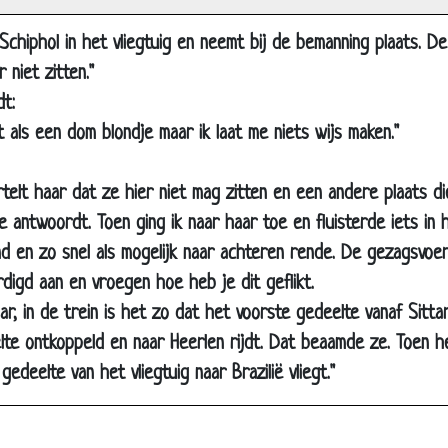
Blijf!
 Schiphol in het vliegtuig en neemt bij de bemanning plaats. D
Dubbele beglazing
 niet zitten."
Nooit een onderbroek aan
t:
Dom blondje onder de douche
t als een dom blondje maar ik laat me niets wijs maken."
Niemand nam op
Pak melk
elt haar dat ze hier niet mag zitten en een andere plaats di
 antwoordt. Toen ging ik naar haar toe en fluisterde iets in 
Eikenhouten deur
d en zo snel als mogelijk naar achteren rende. De gezagsvo
Auto verkopen
igd aan en vroegen hoe heb je dit geflikt.
De grote boodschap
aar, in de trein is het zo dat het voorste gedeelte vanaf Sitta
Ontslagen
te ontkoppeld en naar Heerlen rijdt. Dat beaamde ze. Toen he
Openingszin
gedeelte van het vliegtuig naar Brazilië vliegt."
Blondje in het casino
Depressief