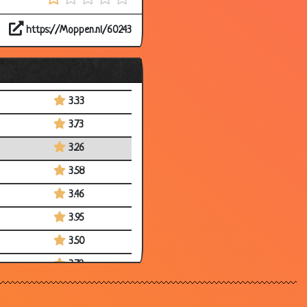
3.63
https://Moppen.nl/60243
3.35
3.92
3.17
3.33
3.73
3.26
3.58
3.46
3.95
3.50
3.72
3.67