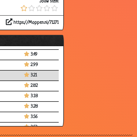
Jouw stem:
3.05
3.06
https://Moppen.nl/71271
2.87
3.65
2.85
3.49
2.99
3.21
2.82
3.18
3.28
3.56
3.53