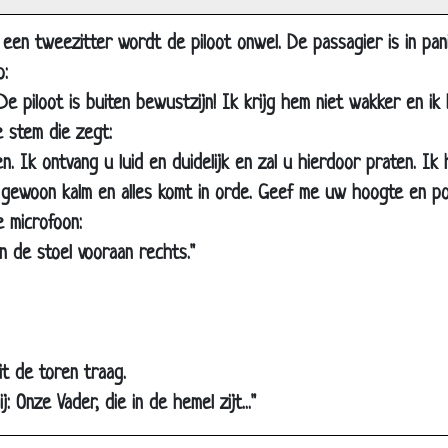
10 blonde moppen
n een tweezitter wordt de piloot onwel. De passagier is in pa
Dom Blondje appt met vriend
o:
Magnetron
e piloot is buiten bewustzijn! Ik krijg hem niet wakker en ik 
Pizza
 stem die zegt:
Disco-teek
n. Ik ontvang u luid en duidelijk en zal u hierdoor praten. Ik
Cadeau
jf gewoon kalm en alles komt in orde. Geef me uw hoogte en posi
In de put
 microfoon:
in de stoel vooraan rechts."
EHBO doos
Flessen
Computer
Dom blondje
it de toren traag.
Zon of maan
: Onze Vader, die in de hemel zijt..."
Paarden uit elkaar houden