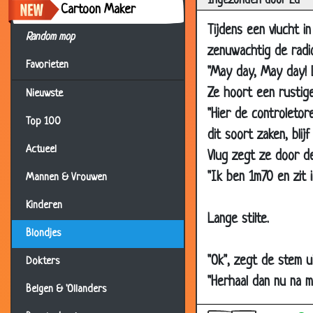
Ingezonden door Ed
Cartoon Maker
01 Jul 2018
Tijdens een vlucht i
22 Mar 2018
Random mop
zenuwachtig de radi
29 Sep 2017
Favorieten
"May day, May day! D
31 Aug 2017
Ze hoort een rustige
Nieuwste
31 Jul 2017
"Hier de controletore
Top 100
29 May 2017
dit soort zaken, bli
Actueel
27 Mar 2017
Vlug zegt ze door de
"Ik ben 1m70 en zit 
24 Dec 2016
Mannen & Vrouwen
17 Dec 2016
Kinderen
Lange stilte.
24 Oct 2015
Blondjes
18 Jul 2015
"Ok", zegt de stem u
Dokters
28 Dec 2014
"Herhaal dan nu na mij
Belgen & 'Ollanders
24 Oct 2014