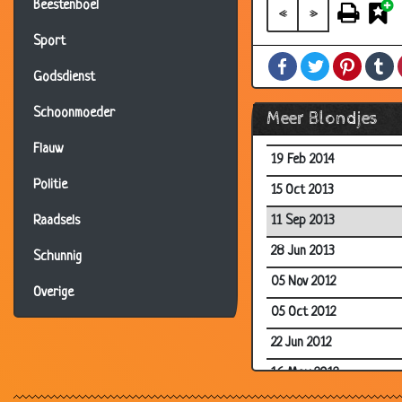
Beestenboel
11 Sep 2014
«
»
17 May 2014
Sport
Facebook
Twitter
Pintere
T
17 Apr 2014
Godsdienst
17 Apr 2014
Schoonmoeder
Meer Blondjes
03 Mar 2014
Flauw
19 Feb 2014
Politie
15 Oct 2013
11 Sep 2013
Raadsels
28 Jun 2013
Schunnig
05 Nov 2012
Overige
05 Oct 2012
22 Jun 2012
16 May 2012