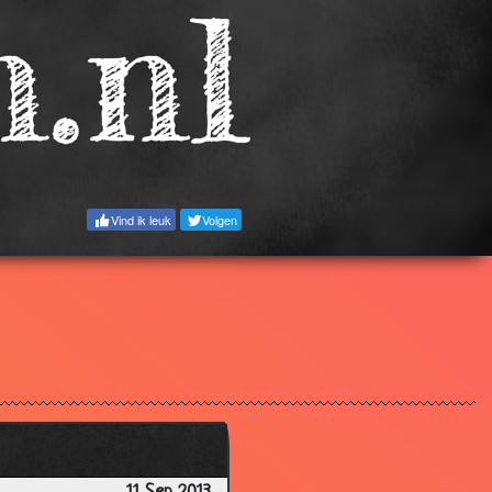
3.12
3.13
2.82
2.45
2.39
2.81
Vind ik leuk
Volgen
3.05
2.97
3.03
2.96
2.95
2.84
2.80