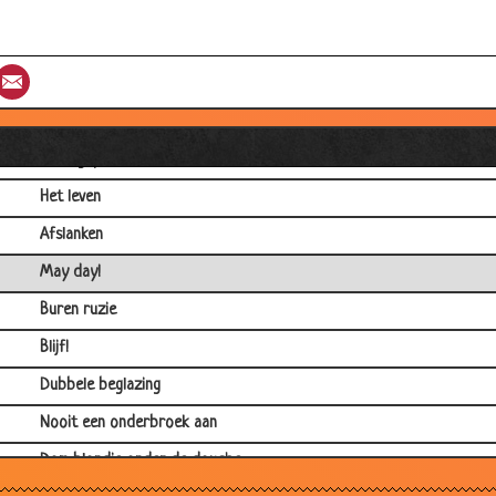
Blondje in videotheek
Het is deze koe
st
umblr
Email
Blondje in de supermarkt
Moedertaal
Brief gepost
Het leven
Afslanken
May day!
Buren ruzie
Blijf!
Dubbele beglazing
Nooit een onderbroek aan
Dom blondje onder de douche