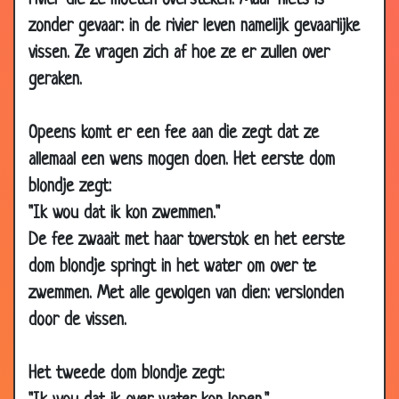
rivier die ze moeten oversteken. Maar niets is
zonder gevaar: in de rivier leven namelijk gevaarlijke
11 Feb 2003
Tokio
3.29
vissen. Ze vragen zich af hoe ze er zullen over
08 Feb 2003
Domme blondjes
2.96
geraken.
07 Feb 2003
Operatie
3.27
03 Feb 2003
Appelsap
3.53
Opeens komt er een fee aan die zegt dat ze
01 Feb 2003
Opstaan
2.92
allemaal een wens mogen doen. Het eerste dom
01 Feb 2003
IJsblokjes
3.75
blondje zegt:
31 Jan 2003
Pleisters
3.02
"Ik wou dat ik kon zwemmen."
31 Jan 2003
Bibliotheek
3.35
De fee zwaait met haar toverstok en het eerste
dom blondje springt in het water om over te
31 Jan 2003
WC
3.65
zwemmen. Met alle gevolgen van dien: verslonden
30 Jan 2003
Domme blondjes
3.76
door de vissen.
29 Jan 2003
Dom blondje en de vlieg
3.59
27 Jan 2003
Hersenen
3.65
Het tweede dom blondje zegt:
24 Jan 2003
WC
3.45