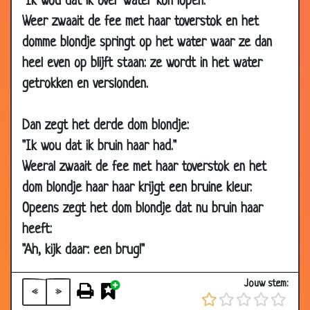
"Ik wou dat ik over water kon lopen."
22 Jan 2003
Benzine
3.42
Weer zwaait de fee met haar toverstok en het
22 Jan 2003
M&M's
3.12
domme blondje springt op het water waar ze dan
heel even op blijft staan: ze wordt in het water
14 Jan 2003
GSM
3.77
getrokken en verslonden.
13 Jan 2003
Shoppen
3.20
11 Jan 2003
Spookrijden
3.33
Dan zegt het derde dom blondje:
11 Jan 2003
Ferrari
3.51
"Ik wou dat ik bruin haar had."
11 Jan 2003
Domme blondjes
3.12
Weeral zwaait de fee met haar toverstok en het
09 Jan 2003
140 kilometer per uur
3.46
dom blondje haar haar krijgt een bruine kleur.
30 Dec 2002
Geld ligt op straat
3.49
Opeens zegt het dom blondje dat nu bruin haar
29 Dec 2002
Hersencellen
3.28
heeft:
"Ah, kijk daar: een brug!"
29 Dec 2002
Koud
3.35
25 Dec 2002
IJs
2.71
Jouw stem:
«
»
24 Dec 2002
Postbode
3.44