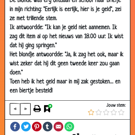
De blonde was erg ontdaan en schoof haar briefje
in mijn richting: "Eerlijk is eerlijk, hier is je geld", zei
ze met trillende stem.
Ik antwoordde: "Ik kan je geld niet aannemen. Ik
zag dit item al op het nieuws van 18.00 uur. Ik wist
dat hij ging springen."
30 Nov 2019
Geweldig nieuws
2.79
Het blondje antwoordde: "Ja, ik zag het ook, maar ik
25 Nov 2019
Wat heet...
2.82
wist zeker dat hij dit geen tweede keer zou gaan
12 Nov 2019
PubQuiz
3.12
doen."
30 Oct 2019
Rekenen
3.13
Toen heb ik het geld maar in mij zak gestoken.... en
08 Sep
Hovenier
2.82
een biertje besteld!
2019
18 May
I don't know
2.45
Jouw stem:
«
»
2019
05 Apr 2019
Bestemming Toronto
2.39
Facebook
Twitter
Pinterest
Tumblr
Email
WhatsApp
03 Feb 2019
Links rijden
2.81