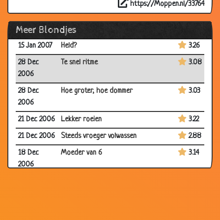
https://Moppen.nl/33764
05 Feb 2007
Bier drinken
3.89
Meer Blondjes
29 Jan 2007
Blonde gokster
3.25
15 Jan 2007
Held?
3.26
28 Dec
Te snel ritme
3.08
2006
28 Dec
Hoe groter, hoe dommer
3.03
2006
21 Dec 2006
Lekker roeien
3.22
21 Dec 2006
Steeds vroeger volwassen
2.88
18 Dec
Moeder van 6
3.14
2006
16 Dec 2006
Kerstboom
3.20
11 Dec 2006
M&M's
3.78
04 Dec
Vliegtuig
3.27