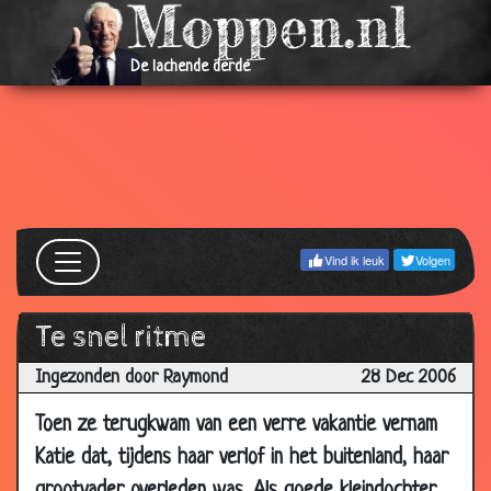
2009
14 May
Waarom?
3.14
De lachende derde
2009
13 May
Op de bank
3.66
2009
07 May
Oversteken
3.66
2009
07 May
Eerst rijles
3.07
Vind ik leuk
Volgen
2009
03 May
Jackpot!
2.59
2009
Te snel ritme
29 Apr 2009
Wanhopig
3.75
Ingezonden door Raymond
28 Dec 2006
29 Apr 2009
Gooi maar vol
2.86
Toen ze terugkwam van een verre vakantie vernam
09 Apr
Vroeg telefoontje
3.78
Katie dat, tijdens haar verlof in het buitenland, haar
2009