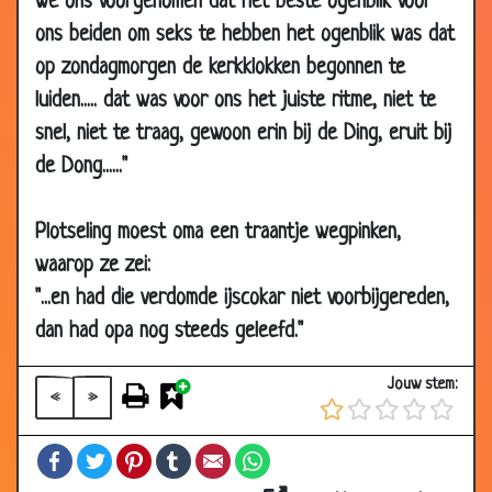
we ons voorgenomen dat het beste ogenblik voor
ons beiden om seks te hebben het ogenblik was dat
13 Dec 2007
Wat een geduld
3.21
op zondagmorgen de kerkklokken begonnen te
26 Nov 2007
Door een idioot
3.68
luiden..... dat was voor ons het juiste ritme, niet te
15 Nov 2007
Vissen op het ijs
3.66
snel, niet te traag, gewoon erin bij de Ding, eruit bij
01 Nov 2007
In de trein
3.16
de Dong......"
18 Oct 2007
Lading
3.65
15 Oct 2007
De rollen verdelen
3.74
Plotseling moest oma een traantje wegpinken,
11 Oct 2007
Uitlachen
3.71
waarop ze zei:
11 Oct 2007
Toch niet zo dom?
3.27
"...en had die verdomde ijscokar niet voorbijgereden,
dan had opa nog steeds geleefd."
02 Jul 2007
Wachtwoord
3.68
05 Apr 2007
Op tijd
3.60
Jouw stem:
«
»
05 Mar 2007
Oude viezerik
3.78
12 Feb 2007
Hagelstorm
3.40
Facebook
Twitter
Pinterest
Tumblr
Email
WhatsApp
12 Feb 2007
Blonde paardrijdster
3.81