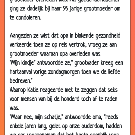
grootvader overleden was. Als goede kleindochter
02 Apr 2009
Avondje stappen
3.59
ging ze dadelijk bij haar 95 jarige grootmoeder om
31 Mar
Paardrijden
3.58
te condoleren.
2009
27 Jan 2009
Noodgeval
3.39
Aangezien ze wist dat opa in blakende gezondheid
22 Dec 2008
Zwangerschapstest
3.72
verkeerde toen ze op reis vertrok, vroeg ze aan
18 Nov
Bijna Betrapt!
3.84
grootmoeder waaraan opa overleden was.
2008
"Mijn kindje" antwoordde ze," grootvader kreeg een
03 Oct
De maan en de zon
2.57
hartaanval vorige zondagmorgen toen we de liefde
2008
bedreven."
04 Jun 2008
Telefoon
3.50
Waarop Katie reageerde met te zeggen dat seks
26 May
Lekkere puree
2.77
voor mensen van bij de honderd toch af te raden
2008
was.
31 Jan 2008
Zelfmoord poging
3.41
"Maar nee, mijn schatje," antwoordde oma, "reeds
12 Jan 2008
Krokodillen schoenen
2.77
enkele jaren lang, gelet op onze ouderdom, hadden
03 Jan 2008
Wat is dichterbij?
3.44