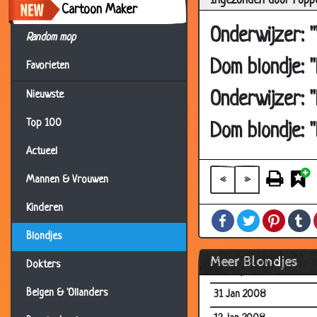
Ingezonden door Fopp
03 May 2009
Cartoon Maker
29 Apr 2009
Onderwijzer: "
Random mop
29 Apr 2009
Dom blondje: 
Favorieten
09 Apr 2009
Onderwijzer: 
Nieuwste
02 Apr 2009
Top 100
31 Mar 2009
Dom blondje: "
27 Jan 2009
Actueel
22 Dec 2008
«
»
Mannen & Vrouwen
18 Nov 2008
Kinderen
Facebook
Twitter
Pintere
T
03 Oct 2008
Blondjes
04 Jun 2008
Meer Blondjes
Dokters
26 May 2008
Belgen & 'Ollanders
31 Jan 2008