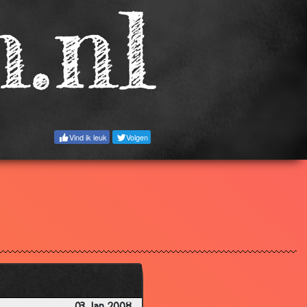
3.46
3.95
3.50
3.72
3.67
3.27
Vind ik leuk
Volgen
3.80
3.66
3.70
3.14
3.66
3.66
3.07