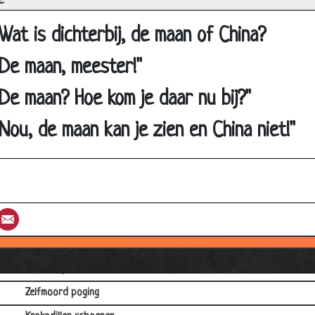
e
Jackpot!
Wanhopig
Wat is dichterbij, de maan of China?
Gooi maar vol
"De maan, meester!"
Vroeg telefoontje
"De maan? Hoe kom je daar nu bij?"
Avondje stappen
Paardrijden
Nou, de maan kan je zien en China niet!"
Noodgeval
Zwangerschapstest
Bijna Betrapt!
st
umblr
Email
De maan en de zon
Telefoon
Lekkere puree
Zelfmoord poging