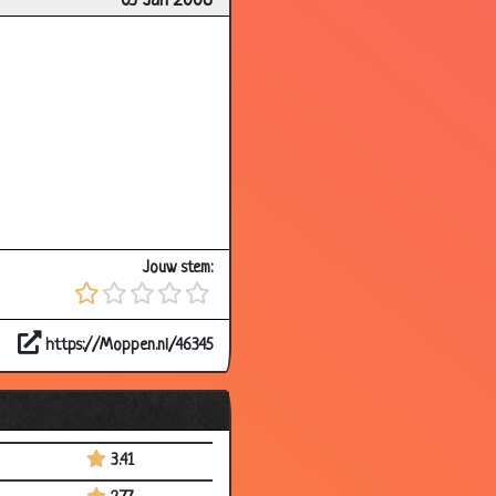
03 Jan 2008
2.59
3.75
2.86
3.78
3.59
3.58
3.39
Jouw stem:
3.72
3.84
https://Moppen.nl/46345
2.57
3.50
2.77
3.41