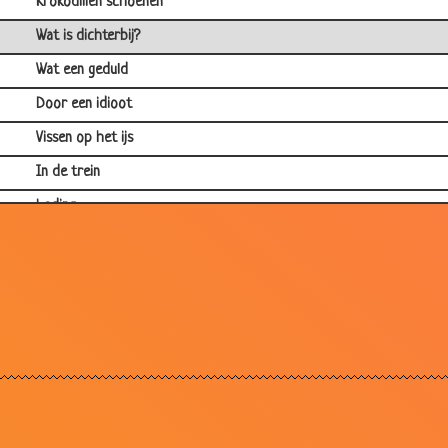
Krokodillen schoenen
Wat is dichterbij?
Wat een geduld
Door een idioot
Vissen op het ijs
In de trein
Lading
De rollen verdelen
Uitlachen
Toch niet zo dom?
Wachtwoord
Op tijd
Oude viezerik
Hagelstorm