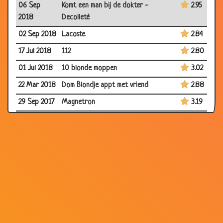
06 Sep
Komt een man bij de dokter -
2.95
2018
Decolleté
02 Sep 2018
Lacoste
2.84
17 Jul 2018
112
2.80
01 Jul 2018
10 blonde moppen
3.02
22 Mar 2018
Dom Blondje appt met vriend
2.88
29 Sep 2017
Magnetron
3.19
31 Aug 2017
Pizza
2.91
31 Jul 2017
Disco-teek
2.51
29 May 2017
Cadeau
3.00
27 Mar 2017
In de put
3.07
24 Dec 2016
EHBO doos
3.03
17 Dec 2016
Flessen
2.73
24 Oct 2015
Computer
2.81