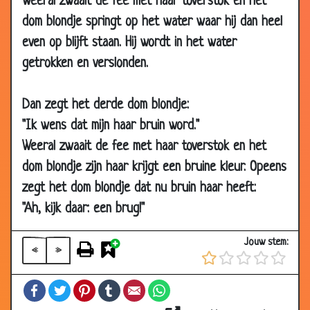
Weeral zwaait de fee met haar toverstok en het
2010
dom blondje springt op het water waar hij dan heel
27 Apr 2010
Het bewijs
3.73
even op blijft staan. Hij wordt in het water
24 Mar 2010
Blondje naar Brazilië via Mexico
3.26
getrokken en verslonden.
20 Mar
De pil
3.58
2010
Dan zegt het derde dom blondje:
15 Mar 2010
Hoeveel procent?
3.46
"Ik wens dat mijn haar bruin word."
Weeral zwaait de fee met haar toverstok en het
15 Mar 2010
De beloning
3.95
dom blondje zijn haar krijgt een bruine kleur. Opeens
13 Mar 2010
Kan niet inloggen
3.50
zegt het dom blondje dat nu bruin haar heeft:
30 Jan 2010
In de Tweede Kamer
3.72
"Ah, kijk daar: een brug!"
27 Nov 2009
Hartaanval
3.67
25 Oct 2009
Schoenen kopen
3.27
Jouw stem:
«
»
14 Aug 2009
Amerika
3.80
Facebook
Twitter
Pinterest
Tumblr
Email
WhatsApp
12 Jul 2009
Formule 1 wedstrijd
3.66