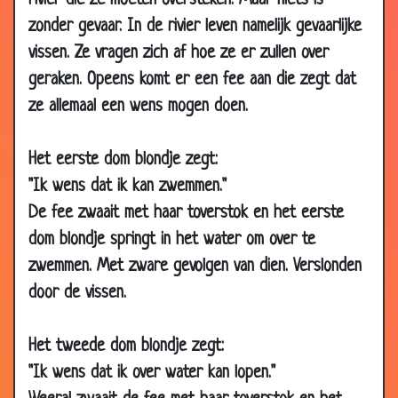
rivier die ze moeten oversteken. Maar niets is
25 Nov 2010
Eikenhouten deur
2.60
zonder gevaar. In de rivier leven namelijk gevaarlijke
06 Oct 2010
Auto verkopen
3.29
vissen. Ze vragen zich af hoe ze er zullen over
06 Oct 2010
De grote boodschap
3.52
geraken. Opeens komt er een fee aan die zegt dat
ze allemaal een wens mogen doen.
06 Oct 2010
Ontslagen
2.84
06 Oct 2010
Openingszin
3.07
Het eerste dom blondje zegt:
15 Sep 2010
Blondje in het casino
3.73
"Ik wens dat ik kan zwemmen."
09 Sep
Depressief
3.11
De fee zwaait met haar toverstok en het eerste
2010
dom blondje springt in het water om over te
01 Sep 2010
Paardrijden
3.63
zwemmen. Met zware gevolgen van dien. Verslonden
18 Aug 2010
Stewardess
3.35
door de vissen.
15 Jun 2010
Duits voetbalelftal
3.92
28 May
DOM blondje
3.17
Het tweede dom blondje zegt:
2010
"Ik wens dat ik over water kan lopen."
19 May
Keihard lachen
3.33