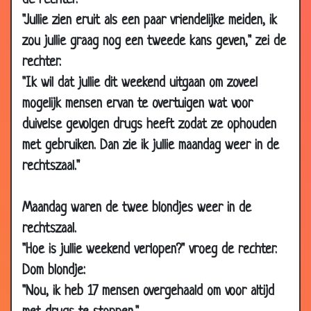
de rechter.
23 Nov 2002
Drie wensen
3.62
"Jullie zien eruit als een paar vriendelijke meiden, ik
09 Nov 2002
Schaapsherder
3.25
zou jullie graag nog een tweede kans geven," zei de
14 Oct 2002
Puzzel
3.41
rechter.
"Ik wil dat jullie dit weekend uitgaan om zoveel
13 Oct 2002
Autorijles
3.11
mogelijk mensen ervan te overtuigen wat voor
09 Oct 2002
Centje bijverdienen
3.35
duivelse gevolgen drugs heeft zodat ze ophouden
25 Mar 2002
Dom!!!
3.68
met gebruiken. Dan zie ik jullie maandag weer in de
22 Mar 2002
Beste vriendjes
3.13
rechtszaal."
19 Mar 2002
Pamela
3.20
11 Mar 2002
Tellen
2.91
Maandag waren de twee blondjes weer in de
08 Mar
Op je kop staan
3.38
rechtszaal.
2002
"Hoe is jullie weekend verlopen?" vroeg de rechter.
01 Mar
Spookrijders
3.37
Dom blondje:
2002
"Nou, ik heb 17 mensen overgehaald om voor altijd
28 Feb 2002
Cabrio
2.48