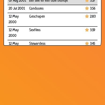
07 Aug 2001
Een slim en een dom blondje
3.57
20 Jul 2001
Condooms
3.56
12 May
Geschapen
2.83
2000
12 May
Sexfilms
3.59
2000
12 May
Stewardess
3.45
2000
12 May
Pizza
3.84
2000
12 May
Analfabetisch blondje
3.36
2000
12 May
De KaartenTruc
2.81
2000
12 May
Lang weekend
3.68
2000