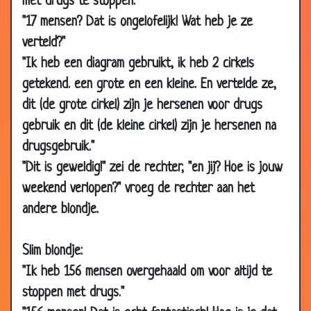
met drugs te stoppen."
26 Feb 2002
Tieten
3.79
"17 mensen? Dat is ongelofelijk! Wat heb je ze
25 Feb 2002
Cursus Frans
3.55
verteld?"
"Ik heb een diagram gebruikt, ik heb 2 cirkels
24 Feb 2002
Een boer aan zee
3.16
getekend. een grote en een kleine. En vertelde ze,
24 Feb 2002
Bad
3.29
dit (de grote cirkel) zijn je hersenen voor drugs
23 Feb 2002
Wang
3.14
gebruik en dit (de kleine cirkel) zijn je hersenen na
21 Feb 2002
Bunzing
3.21
drugsgebruik."
19 Feb 2002
Ruitenwisser
2.78
"Dit is geweldig!" zei de rechter, "en jij? Hoe is jouw
18 Feb 2002
DOM
3.30
weekend verlopen?" vroeg de rechter aan het
18 Feb 2002
Big Ben
3.57
andere blondje.
17 Feb 2002
Bibliotheek
2.97
Slim blondje:
17 Feb 2002
Blond
3.31
"Ik heb 156 mensen overgehaald om voor altijd te
15 Feb 2002
Horizontaal of verticaal?
3.46
stoppen met drugs."
09 Feb 2002
Typemachine
3.36