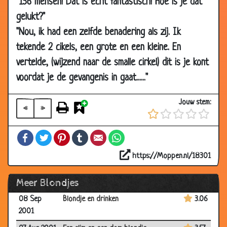
"156 mensen! Dat is echt fantastisch! Hoe is je dat
09 Feb 2002
Blonde sneeuwpop
2.91
gelukt?"
04 Feb 2002
Pinpasje
3.39
"Nou, ik had een zelfde benadering als zij. Ik
03 Feb 2002
Verstandig
2.88
tekende 2 cikels, een grote en een kleine. En
15 Jan 2002
Fluiten
3.60
vertelde, (wijzend naar de smalle cirkel) dit is je kont
voordat je de gevangenis in gaat......"
15 Jan 2002
Alee toch
3.41
08 Jan 2002
Dom blondje?
3.20
Jouw stem:
«
»
25 Dec 2001
Condooms
3.75
21 Dec 2001
IQ
3.62
Facebook
Twitter
Pinterest
Tumblr
Email
WhatsApp
30 Oct 2001
Blinde man in bar
3.42
https://Moppen.nl/18301
11 Oct 2001
De 3 wereldwonderen
3.71
Meer Blondjes
07 Oct 2001
Examen
3.57
08 Sep
Blondje en drinken
3.06
2001