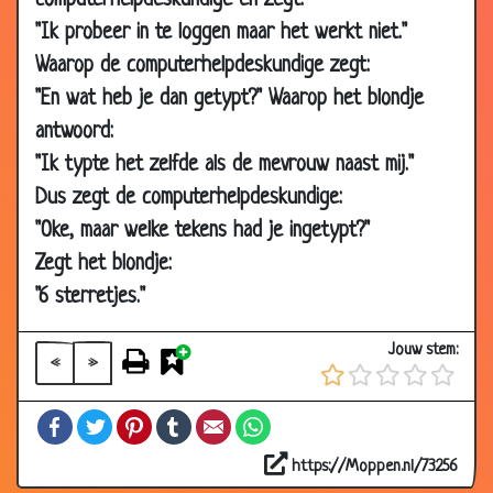
computerhelpdeskundige en zegt:
05 Nov 2018
2 verschillende schoenen
2.97
"Ik probeer in te loggen maar het werkt niet."
04 Nov 2018
Lege flessen......
3.03
Waarop de computerhelpdeskundige zegt:
15 Oct 2018
Springen?
2.96
"En wat heb je dan getypt?" Waarop het blondje
06 Sep
Komt een man bij de dokter -
2.95
antwoord:
2018
Decolleté
"Ik typte het zelfde als de mevrouw naast mij."
02 Sep 2018
Lacoste
2.84
Dus zegt de computerhelpdeskundige:
17 Jul 2018
112
2.80
"Oke, maar welke tekens had je ingetypt?"
01 Jul 2018
10 blonde moppen
3.02
Zegt het blondje:
"6 sterretjes."
22 Mar 2018
Dom Blondje appt met vriend
2.88
29 Sep 2017
Magnetron
3.19
Jouw stem:
«
»
31 Aug 2017
Pizza
2.91
31 Jul 2017
Disco-teek
2.51
Facebook
Twitter
Pinterest
Tumblr
Email
WhatsApp
29 May 2017
Cadeau
3.00
https://Moppen.nl/73256
27 Mar 2017
In de put
3.07