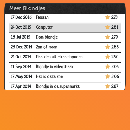
Meer Blondjes
24 Dec 2016
EHBO doos
3.03
17 Dec 2016
Flessen
2.73
24 Oct 2015
Computer
2.81
18 Jul 2015
Dom blondje
2.79
28 Dec 2014
Zon of maan
2.86
24 Oct 2014
Paarden uit elkaar houden
2.57
11 Sep 2014
Blondje in videotheek
3.05
17 May 2014
Het is deze koe
3.06
17 Apr 2014
Blondje in de supermarkt
2.87
17 Apr 2014
Moedertaal
3.65
03 Mar 2014
Brief gepost
2.85
19 Feb 2014
Het leven
3.49
15 Oct 2013
Afslanken
2.99