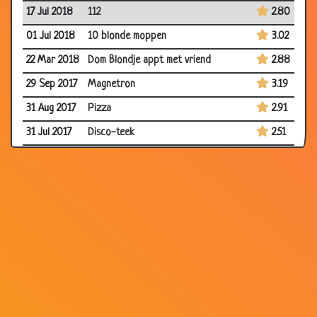
17 Jul 2018
112
2.80
01 Jul 2018
10 blonde moppen
3.02
22 Mar 2018
Dom Blondje appt met vriend
2.88
29 Sep 2017
Magnetron
3.19
31 Aug 2017
Pizza
2.91
31 Jul 2017
Disco-teek
2.51
29 May 2017
Cadeau
3.00
27 Mar 2017
In de put
3.07
24 Dec 2016
EHBO doos
3.03
17 Dec 2016
Flessen
2.73
24 Oct 2015
Computer
2.81
18 Jul 2015
Dom blondje
2.79
28 Dec 2014
Zon of maan
2.86