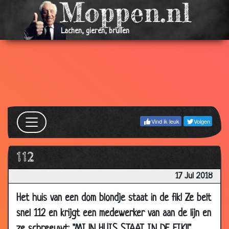
Lachen, gieren, brullen
Vind ik leuk
Volgen
112
17 Jul 2018
30 Nov 2019
Geweldig nieuws
2.79
Het huis van een dom blondje staat in de fik! Ze belt
25 Nov 2019
Wat heet...
2.82
snel 112 en krijgt een medewerker van aan de lijn en
12 Nov 2019
PubQuiz
3.12