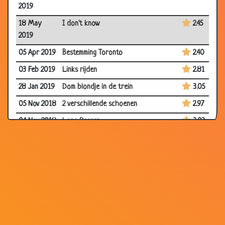
2019
18 May
I don't know
2.45
2019
05 Apr 2019
Bestemming Toronto
2.40
03 Feb 2019
Links rijden
2.81
28 Jan 2019
Dom blondje in de trein
3.05
05 Nov 2018
2 verschillende schoenen
2.97
04 Nov 2018
Lege flessen......
3.03
15 Oct 2018
Springen?
2.96
06 Sep
Komt een man bij de dokter -
2.95
2018
Decolleté
02 Sep 2018
Lacoste
2.84
17 Jul 2018
112
2.80
01 Jul 2018
10 blonde moppen
3.02