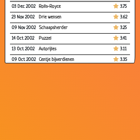
03 Dec 2002
Rolls-Royce
3.75
23 Nov 2002
Drie wensen
3.62
09 Nov 2002
Schaapsherder
3.25
14 Oct 2002
Puzzel
3.41
13 Oct 2002
Autorijles
3.11
09 Oct 2002
Centje bijverdienen
3.35
25 Mar 2002
Dom!!!
3.68
22 Mar 2002
Beste vriendjes
3.13
19 Mar 2002
Pamela
3.20
11 Mar 2002
Tellen
2.91
08 Mar
Op je kop staan
3.38
2002
01 Mar
Spookrijders
3.37
2002