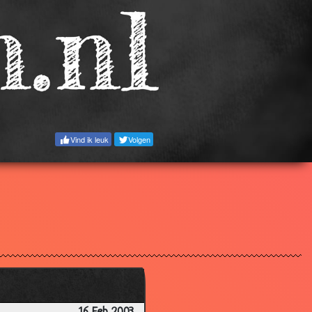
3.58
3.56
3.50
3.46
3.25
3.63
Vind ik leuk
Volgen
3.28
3.18
3.20
3.62
3.72
3.35
3.74
2.59