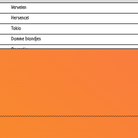
Vervelen
Hersencel
Tokio
Domme blondjes
Operatie
Appelsap
Opstaan
IJsblokjes
Pleisters
Bibliotheek
WC
Domme blondjes
Dom blondje en de vlieg