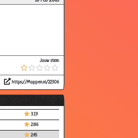
16 Feb 2003
3.41
3.25
3.20
3.51
2.95
Jouw stem:
3.39
3.14
https://Moppen.nl/22306
3.36
3.34
3.35
3.19
2.86
2.45