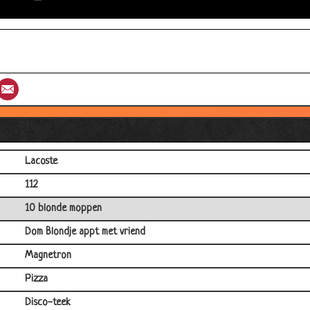
Links rijden
Dom blondje in de trein
2 verschillende schoenen
st
umblr
Email
Lege flessen......
Springen?
Komt een man bij de dokter - Decolleté
Lacoste
112
10 blonde moppen
Dom Blondje appt met vriend
Magnetron
Pizza
Disco-teek