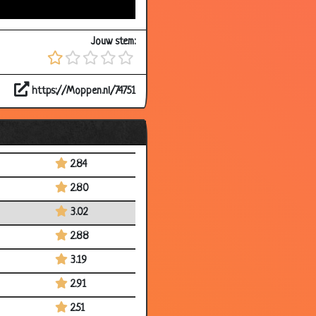
2.81
Jouw stem:
3.05
2.97
https://Moppen.nl/74751
3.03
2.96
2.95
2.84
2.80
3.02
2.88
3.19
2.91
2.51