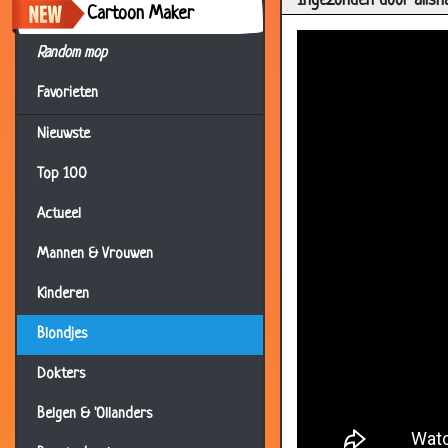
Ingezonden door alish
Cartoon Maker
Random mop
Favorieten
Nieuwste
Top 100
Actueel
30 Nov 2019
Mannen & Vrouwen
25 Nov 2019
Kinderen
12 Nov 2019
Blondjes
30 Oct 2019
Dokters
08 Sep 2019
18 May 2019
Belgen & 'Ollanders
05 Apr 2019