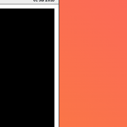
01 Jul 2018
2.79
2.82
3.12
3.13
2.82
2.45
2.39