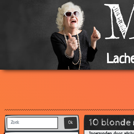
Lache
10 blonde
Ok