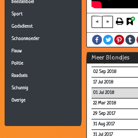
Beestenboel
03 Feb 2019
Sport
28 Jan 2019
«
»
Godsdienst
05 Nov 2018
Facebook
Twitter
Pintere
T
Schoonmoeder
04 Nov 2018
15 Oct 2018
Flauw
Meer Blondjes
06 Sep 2018
Politie
02 Sep 2018
Raadsels
17 Jul 2018
Schunnig
01 Jul 2018
Overige
22 Mar 2018
29 Sep 2017
31 Aug 2017
31 Jul 2017