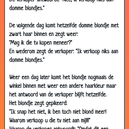
De verkoper antwoordt: "Nee, ik verkoop niks aan
16 Jul 2006
Vlaggenwinkel
3.24
domme blondjes."
02 Jul 2006
WC-eend
3.57
De volgende dag komt hetzelfde domme blondje met
17 Jun 2006
Bezig houden
2.77
zwart haar binnen en zegt weer:
15 Jun 2006
Blondjesmop
3.85
"Mag ik die tv kopen meneer?"
10 Jun 2006
Parijs
3.48
En wederom zegt de verkoper: "Ik verkoop niks aan
29 May
Papierversnipperaar
3.53
domme blondjes."
2006
29 May
Aardappelpuree
3.05
Weer een dag later komt het blondje nogmaals de
2006
winkel binnen met weer een andere haarkleur maar
28 May
Duur gummetje
3.09
het antwoord van de verkoper blijft hetzelfde.
2006
Het blondje zegt gepikeerd:
24 May
Bieb
3.40
"Ik snap het niet, ik ben toch niet blond meer!
2006
Waarom verkoop u die tv niet aan mij!!!"
28 Apr 2006
Dom is en blijft dom
3.34