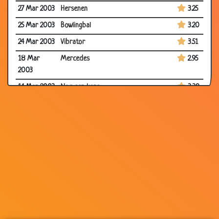
27 Mar 2003
Hersenen
3.25
25 Mar 2003
Bowlingbal
3.20
24 Mar 2003
Vibrator
3.51
18 Mar
Mercedes
2.95
2003
14 Mar 2003
Nog een kans
3.39
11 Mar 2003
De pil
3.14
08 Mar
Het houten kistje
3.36
2003
03 Mar
Aanhouding
3.34
2003
27 Feb 2003
Titanic
3.35
24 Feb 2003
Reis naar montreal
3.19
23 Feb 2003
Blondines
2.86