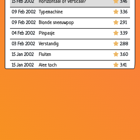
15 Feb 2002
Horizontaal of verticaal?
3.46
09 Feb 2002
Typemachine
3.36
09 Feb 2002
Blonde sneeuwpop
2.91
04 Feb 2002
Pinpasje
3.39
03 Feb 2002
Verstandig
2.88
15 Jan 2002
Fluiten
3.60
15 Jan 2002
Alee toch
3.41
08 Jan 2002
Dom blondje?
3.20
25 Dec 2001
Condooms
3.75
21 Dec 2001
IQ
3.62
30 Oct 2001
Blinde man in bar
3.42
11 Oct 2001
De 3 wereldwonderen
3.71
07 Oct 2001
Examen
3.57
08 Sep
Blondje en drinken
3.06