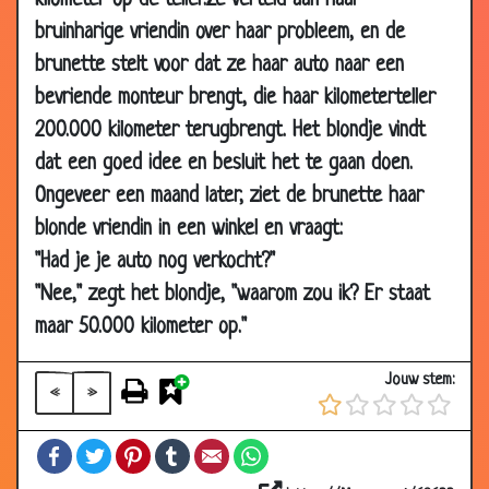
kilometer op de teller.Ze verteld aan haar
bruinharige vriendin over haar probleem, en de
11 Sep 2014
Blondje in videotheek
3.05
brunette stelt voor dat ze haar auto naar een
17 May 2014
Het is deze koe
3.06
bevriende monteur brengt, die haar kilometerteller
17 Apr 2014
Blondje in de supermarkt
2.87
200.000 kilometer terugbrengt. Het blondje vindt
17 Apr 2014
Moedertaal
3.65
dat een goed idee en besluit het te gaan doen.
03 Mar 2014
Brief gepost
2.85
Ongeveer een maand later, ziet de brunette haar
19 Feb 2014
Het leven
3.49
blonde vriendin in een winkel en vraagt:
15 Oct 2013
Afslanken
2.99
"Had je je auto nog verkocht?"
11 Sep 2013
May day!
3.21
"Nee," zegt het blondje, "waarom zou ik? Er staat
maar 50.000 kilometer op."
28 Jun 2013
Buren ruzie
2.82
05 Nov 2012
Blijf!
3.18
Jouw stem:
«
»
05 Oct 2012
Dubbele beglazing
3.28
22 Jun 2012
Nooit een onderbroek aan
3.56
Facebook
Twitter
Pinterest
Tumblr
Email
WhatsApp
16 May 2012
Dom blondje onder de douche
3.53