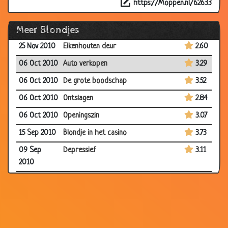
https://Moppen.nl/62633
11 May 2012
Niemand nam op
3.62
Meer Blondjes
20 Apr 2011
Pak melk
2.83
25 Nov 2010
Eikenhouten deur
2.60
06 Oct 2010
Auto verkopen
3.29
06 Oct 2010
De grote boodschap
3.52
06 Oct 2010
Ontslagen
2.84
06 Oct 2010
Openingszin
3.07
15 Sep 2010
Blondje in het casino
3.73
09 Sep
Depressief
3.11
2010
01 Sep 2010
Paardrijden
3.63
18 Aug 2010
Stewardess
3.35
15 Jun 2010
Duits voetbalelftal
3.92