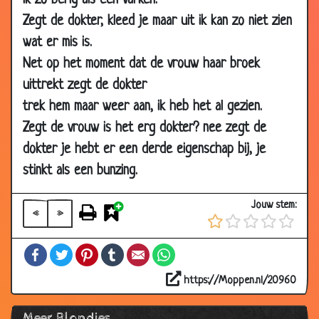
ik zo berig als een varken.
09 Oct 2002
Centje bijverdienen
3.35
Zegt de dokter, kleed je maar uit ik kan zo niet zien
25 Mar 2002
Dom!!!
3.68
wat er mis is.
Net op het moment dat de vrouw haar broek
22 Mar 2002
Beste vriendjes
3.13
uittrekt zegt de dokter
19 Mar 2002
Pamela
3.20
trek hem maar weer aan, ik heb het al gezien.
11 Mar 2002
Tellen
2.91
Zegt de vrouw is het erg dokter? nee zegt de
08 Mar
Op je kop staan
3.38
dokter je hebt er een derde eigenschap bij, je
2002
stinkt als een bunzing.
01 Mar
Spookrijders
3.37
2002
Jouw stem:
«
»
28 Feb 2002
Cabrio
2.48
26 Feb 2002
Tieten
3.79
Facebook
Twitter
Pinterest
Tumblr
Email
WhatsApp
25 Feb 2002
Cursus Frans
3.55
https://Moppen.nl/20960
24 Feb 2002
Een boer aan zee
3.16
Meer Blondjes
24 Feb 2002
Bad
3.29