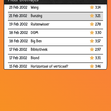
23 Feb 2002
Wang
3.14
21 Feb 2002
Bunzing
3.21
19 Feb 2002
Ruitenwisser
2.78
18 Feb 2002
DOM
3.30
18 Feb 2002
Big Ben
3.57
17 Feb 2002
Bibliotheek
2.97
17 Feb 2002
Blond
3.31
15 Feb 2002
Horizontaal of verticaal?
3.46
09 Feb 2002
Typemachine
3.36
09 Feb 2002
Blonde sneeuwpop
2.91
04 Feb 2002
Pinpasje
3.39
03 Feb 2002
Verstandig
2.88
15 Jan 2002
Fluiten
3.60