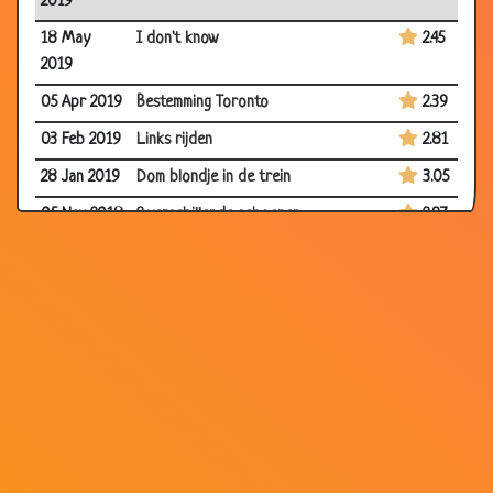
2019
18 May
I don't know
2.45
2019
05 Apr 2019
Bestemming Toronto
2.39
03 Feb 2019
Links rijden
2.81
28 Jan 2019
Dom blondje in de trein
3.05
05 Nov 2018
2 verschillende schoenen
2.97
04 Nov 2018
Lege flessen......
3.03
15 Oct 2018
Springen?
2.96
06 Sep
Komt een man bij de dokter -
2.95
2018
Decolleté
02 Sep 2018
Lacoste
2.84
17 Jul 2018
112
2.80
01 Jul 2018
10 blonde moppen
3.02