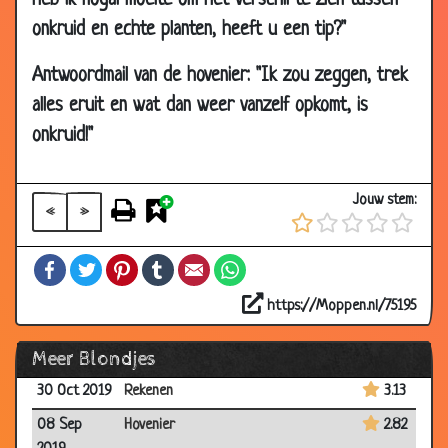
heb ik nogal moeite om het verschil te zien tussen
onkruid en echte planten, heeft u een tip?"
Antwoordmail van de hovenier: "Ik zou zeggen, trek
alles eruit en wat dan weer vanzelf opkomt, is
onkruid!"
Jouw stem:
«
»
Facebook
Twitter
Pinterest
Tumblr
Email
WhatsApp
30 Nov 2019
Geweldig nieuws
2.79
https://Moppen.nl/75195
25 Nov 2019
Wat heet...
2.82
Meer Blondjes
12 Nov 2019
PubQuiz
3.12
30 Oct 2019
Rekenen
3.13
08 Sep
Hovenier
2.82