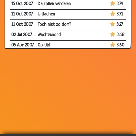
15 Oct 2007
De rollen verdelen
3.74
11 Oct 2007
Uitlachen
3.71
11 Oct 2007
Toch niet zo dom?
3.27
02 Jul 2007
Wachtwoord
3.68
05 Apr 2007
Op tijd
3.60
05 Mar 2007
Oude viezerik
3.78
12 Feb 2007
Hagelstorm
3.40
12 Feb 2007
Blonde paardrijdster
3.81
05 Feb 2007
Bier drinken
3.89
29 Jan 2007
Blonde gokster
3.25
15 Jan 2007
Held?
3.26
28 Dec
Te snel ritme
3.08
2006
28 Dec
Hoe groter, hoe dommer
3.03