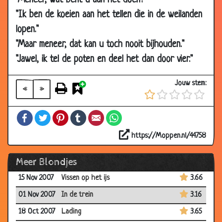
"Meneer, wat bent u aan het doen?"
2008
"Ik ben de koeien aan het tellen die in de weilanden
03 Oct
De maan en de zon
2.57
lopen."
2008
"Maar meneer, dat kan u toch nooit bijhouden."
04 Jun 2008
Telefoon
3.50
"Jawel, ik tel de poten en deel het dan door vier."
26 May
Lekkere puree
2.77
2008
Jouw stem:
«
»
31 Jan 2008
Zelfmoord poging
3.41
12 Jan 2008
Krokodillen schoenen
2.77
Facebook
Twitter
Pinterest
Tumblr
Email
WhatsApp
03 Jan 2008
Wat is dichterbij?
3.44
https://Moppen.nl/44758
13 Dec 2007
Wat een geduld
3.21
Meer Blondjes
26 Nov 2007
Door een idioot
3.68
15 Nov 2007
Vissen op het ijs
3.66
01 Nov 2007
In de trein
3.16
18 Oct 2007
Lading
3.65