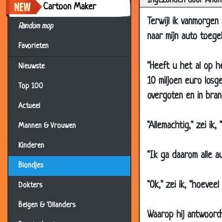
Ingezonden door Anon
17 Apr 2014
Cartoon Maker
Terwijl ik vanmorgen
03 Mar 2014
Random mop
naar mijn auto toege
19 Feb 2014
Favorieten
15 Oct 2013
"Heeft u het al op h
Nieuwste
11 Sep 2013
10 miljoen euro losg
Top 100
28 Jun 2013
overgoten en in bran
05 Nov 2012
Actueel
05 Oct 2012
"Allemachtig," zei ik
Mannen & Vrouwen
22 Jun 2012
Kinderen
"Ik ga daarom alle au
16 May 2012
Blondjes
11 May 2012
"Ok," zei ik, "hoeve
Dokters
20 Apr 2011
Belgen & 'Ollanders
25 Nov 2010
Waarop hij antwoordt: