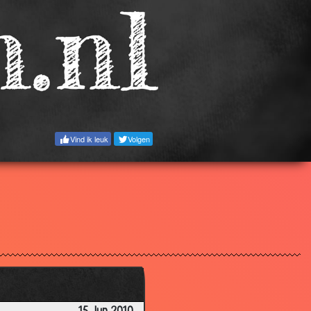
2.91
2.51
3.00
3.07
3.03
2.73
Vind ik leuk
Volgen
2.81
2.79
2.86
2.57
3.05
3.06
2.87