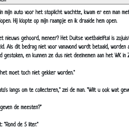
iem
Moedertaal
 in mijn auto voor het stoplicht wachtte, kwam er een man me
Brief gepost
lopen. Hij klopte op mijn raampje en ik draaide hem open.
Het leven
Afslanken
et nieuws gehoord, meneer? Het Duitse voetbalelftal is zojuis
May day!
eld. Als dit bedrag niet voor vanavond wordt betaald, worden 
Buren ruzie
d gestoken, en kunnen ze dus niet deelnemen aan het WK in Z
Blijf!
Dubbele beglazing
, "het moet toch niet gekker worden."
Nooit een onderbroek aan
to's langs om te collecteren," zei de man. "Wilt u ook wat gev
Dom blondje onder de douche
Niemand nam op
el geven de meesten?"
Pak melk
Eikenhouten deur
 "Rond de 5 liter."