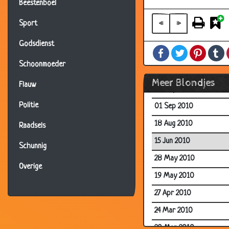
06 Oct 2010
Beestenboel
06 Oct 2010
«
»
Sport
06 Oct 2010
Godsdienst
Facebook
Twitter
Pintere
T
06 Oct 2010
Schoonmoeder
15 Sep 2010
Meer Blondjes
Flauw
09 Sep 2010
Politie
01 Sep 2010
18 Aug 2010
Raadsels
15 Jun 2010
Schunnig
28 May 2010
Overige
19 May 2010
27 Apr 2010
24 Mar 2010
20 Mar 2010