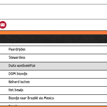
Auto verkopen
De grote boodschap
Ontslagen
st
umblr
Email
Openingszin
Blondje in het casino
Depressief
Paardrijden
Stewardess
Duits voetbalelftal
DOM blondje
Keihard lachen
Het bewijs
Blondje naar Brazilië via Mexico
De pil