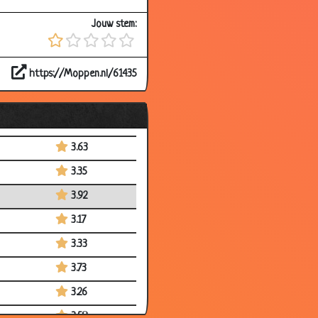
3.29
Jouw stem:
3.52
2.84
https://Moppen.nl/61435
3.07
3.73
3.11
3.63
3.35
3.92
3.17
3.33
3.73
3.26
3.58