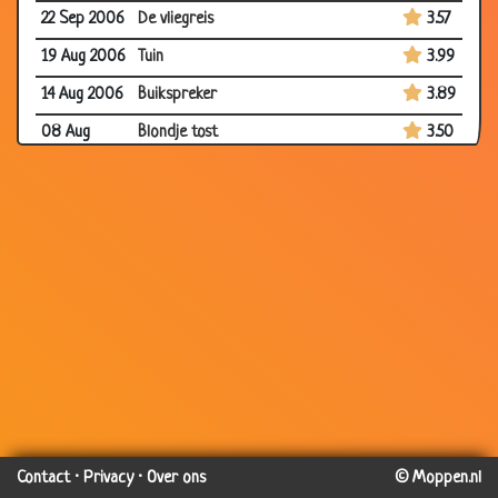
22 Sep 2006
De vliegreis
3.57
19 Aug 2006
Tuin
3.99
14 Aug 2006
Buikspreker
3.89
08 Aug
Blondje tost
3.50
2006
07 Aug 2006
Middelbare school
3.20
01 Aug 2006
Kun je me horen?
3.87
30 Jul 2006
Waar liggen ze?
3.89
21 Jul 2006
Navel
2.72
20 Jul 2006
Reisje boeken
3.56
20 Jul 2006
Theater
3.53
18 Jul 2006
Brievenbus
3.47
16 Jul 2006
Vlaggenwinkel
3.24
Contact
·
Privacy
·
Over ons
© Moppen.nl