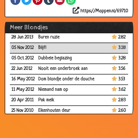
19 Feb 2014
Het leven
3.49
https://Moppen.nl/69710
15 Oct 2013
Afslanken
2.99
Meer Blondjes
11 Sep 2013
May day!
3.21
28 Jun 2013
Buren ruzie
2.82
05 Nov 2012
Blijf!
3.18
05 Oct 2012
Dubbele beglazing
3.28
22 Jun 2012
Nooit een onderbroek aan
3.56
16 May 2012
Dom blondje onder de douche
3.53
11 May 2012
Niemand nam op
3.62
20 Apr 2011
Pak melk
2.83
25 Nov 2010
Eikenhouten deur
2.60
06 Oct 2010
Auto verkopen
3.29
06 Oct 2010
De grote boodschap
3.52