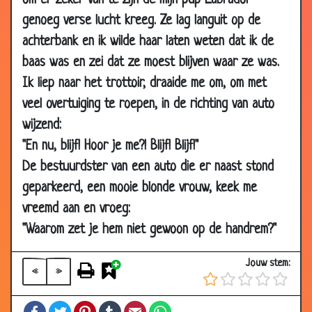
om er zeker van te zijn de mijn pup Labrador
29 May 2017
Cadeau
3.00
genoeg verse lucht kreeg. Ze lag languit op de
achterbank en ik wilde haar laten weten dat ik de
27 Mar 2017
In de put
3.07
baas was en zei dat ze moest blijven waar ze was.
24 Dec 2016
EHBO doos
3.03
Ik liep naar het trottoir, draaide me om, om met
17 Dec 2016
Flessen
2.73
veel overtuiging te roepen, in de richting van auto
24 Oct 2015
Computer
2.81
wijzend:
18 Jul 2015
Dom blondje
2.79
"En nu, blijf! Hoor je me?! Blijf! Blijf!"
28 Dec 2014
Zon of maan
2.86
De bestuurdster van een auto die er naast stond
24 Oct 2014
Paarden uit elkaar houden
2.57
geparkeerd, een mooie blonde vrouw, keek me
11 Sep 2014
Blondje in videotheek
3.05
vreemd aan en vroeg:
"Waarom zet je hem niet gewoon op de handrem?"
17 May 2014
Het is deze koe
3.06
17 Apr 2014
Blondje in de supermarkt
2.87
Jouw stem:
«
»
17 Apr 2014
Moedertaal
3.65
03 Mar 2014
Brief gepost
2.85
Facebook
Twitter
Pinterest
Tumblr
Email
WhatsApp