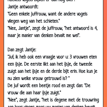
hoeveel vogels blijven er dan nog over?"
28 Dec
Te snel ritme
3.08
Jantje antwoordt:
2006
"Geen enkele juffrouw, want de andere vogels
28 Dec
Hoe groter, hoe dommer
3.03
vliegen weg van het schieten."
2006
"Nee, Jantje", zegt de juffrouw, "het antwoord is 4,
21 Dec 2006
Lekker roeien
3.22
maar je manier van denken bevalt me wel".
21 Dec 2006
Steeds vroeger volwassen
2.88
18 Dec
Moeder van 6
3.14
Dan zegt Jantje:
2006
"Juf, ik heb ook een vraagje voor u: 3 vrouwen eten
16 Dec 2006
Kerstboom
3.20
een ijsje. De eerste likt aan het ijsje, de tweede
11 Dec 2006
M&M's
3.78
zuigt aan het ijsje en de derde bijt erin. Hoe kun je
04 Dec
Vliegtuig
3.27
nu zien welke vrouw getrouwd is? "
2006
De juf wordt een beetje rood en zegt dan: "De
02 Dec
Hond met drie pootjes
3.71
vrouw die aan haar ijsje zuigt."
2006
"Nee", zegt Jantje, "het is degene met de trouwring
02 Dec
Alcoholcontrole
3.56