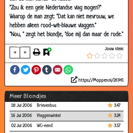
"Zou ik een gele Nederlandse vlag mogen?"
19 Aug 2006
Tuin
3.99
Waarop de man zegt: "Dat kan niet mevrouw, we
14 Aug 2006
Buikspreker
3.89
hebben alleen rood-wit-blauwe vlaggen."
08 Aug
Blondje tost
3.50
"Nou, " zegt het blondje, "doe mij dan maar de rode."
2006
07 Aug 2006
Middelbare school
3.20
Jouw stem:
«
»
01 Aug 2006
Kun je me horen?
3.88
30 Jul 2006
Waar liggen ze?
3.89
Facebook
Twitter
Pinterest
Tumblr
Email
WhatsApp
21 Jul 2006
Navel
2.72
https://Moppen.nl/26941
20 Jul 2006
Reisje boeken
3.56
Meer Blondjes
20 Jul 2006
Theater
3.53
18 Jul 2006
Brievenbus
3.47
16 Jul 2006
Vlaggenwinkel
3.24
02 Jul 2006
WC-eend
3.57