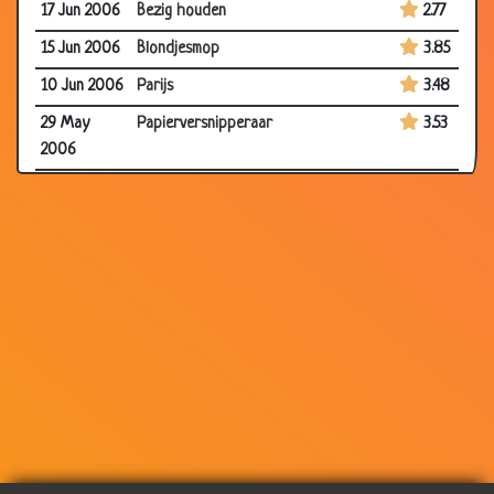
17 Jun 2006
Bezig houden
2.77
15 Jun 2006
Blondjesmop
3.85
10 Jun 2006
Parijs
3.48
29 May
Papierversnipperaar
3.53
2006
29 May
Aardappelpuree
3.05
2006
28 May
Duur gummetje
3.09
2006
24 May
Bieb
3.40
2006
28 Apr 2006
Dom is en blijft dom
3.34
22 Apr 2006
Deurbel
3.13
13 Apr 2006
Verf
3.37
12 Apr 2006
Fluiten
3.57