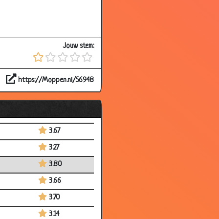
3.73
3.26
Jouw stem:
3.58
3.46
https://Moppen.nl/56948
3.95
3.50
3.72
3.67
3.27
3.80
3.66
3.70
3.14