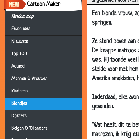
Ingezonden door Men
11 May 2012
Cartoon Maker
20 Apr 2011
Een blonde vrouw, z
Random mop
25 Nov 2010
springen.
Favorieten
06 Oct 2010
Ze stond boven aan d
Nieuwste
06 Oct 2010
De knappe matroos z
06 Oct 2010
Top 100
was. Hij toonde veel
06 Oct 2010
Actueel
stelde voor met hem 
15 Sep 2010
Amerika smokkelen, h
Mannen & Vrouwen
09 Sep 2010
Kinderen
01 Sep 2010
Inderdaad, elke avon
Blondjes
gevonden.
18 Aug 2010
Dokters
15 Jun 2010
"Wat heeft dit te be
28 May 2010
Belgen & 'Ollanders
matrozen, ik krijg et
19 May 2010