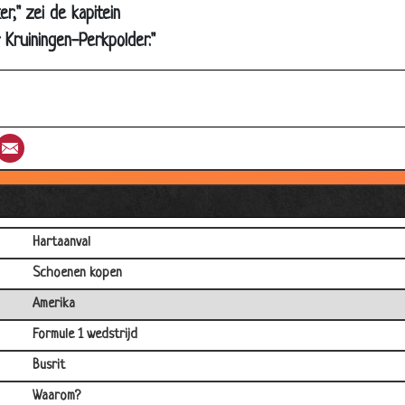
r," zei de kapitein
Het bewijs
 Kruiningen-Perkpolder."
Blondje naar Brazilië via Mexico
De pil
Hoeveel procent?
st
umblr
Email
De beloning
Kan niet inloggen
In de Tweede Kamer
Hartaanval
Schoenen kopen
Amerika
Formule 1 wedstrijd
Busrit
Waarom?