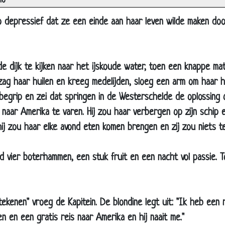
no
Niemand nam op
Pak melk
o depressief dat ze een einde aan haar leven wilde maken do
Eikenhouten deur
Auto verkopen
e dijk te kijken naar het ijskoude water, toen een knappe matr
De grote boodschap
ag haar huilen en kreeg medelijden, sloeg een arm om haar 
Ontslagen
 begrip en zei dat springen in de Westerschelde de oplossing
Openingszin
naar Amerika te varen. Hij zou haar verbergen op zijn schip e
Blondje in het casino
ij zou haar elke avond eten komen brengen en zij zou niets t
Depressief
Paardrijden
d vier boterhammen, een stuk fruit en een nacht vol passie. T
Stewardess
Duits voetbalelftal
tekenen" vroeg de Kapitein. De blondine legt uit: "Ik heb een
DOM blondje
en en een gratis reis naar Amerika en hij naait me."
Keihard lachen