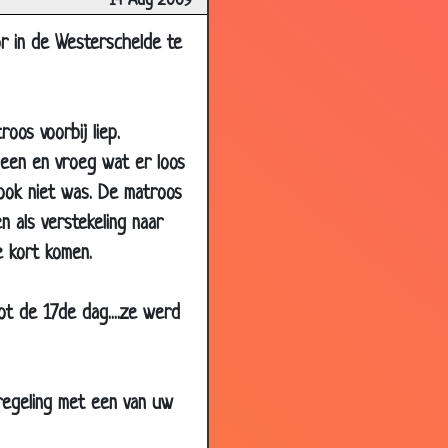
14 Aug 2009
3.62
2.83
or in de Westerschelde te
2.60
3.29
oos voorbij liep.
3.52
heen en vroeg wat er loos
2.84
 ook niet was. De matroos
3.07
n als verstekeling naar
3.73
e kort komen.
3.11
3.63
ot de 17de dag....ze werd
3.35
3.92
 regeling met een van uw
3.17
3.33