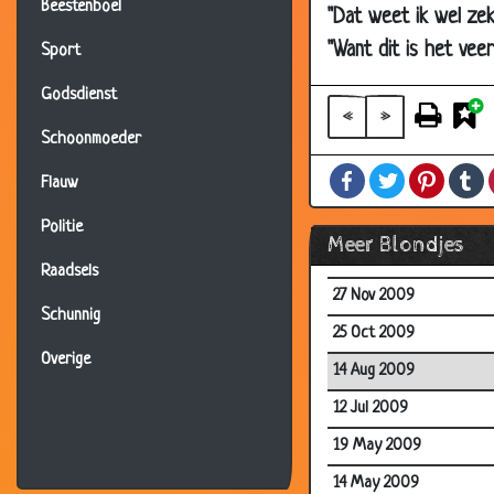
Beestenboel
"Dat weet ik wel zeke
27 Apr 2010
"Want dit is het veer
Sport
24 Mar 2010
Godsdienst
20 Mar 2010
«
»
Schoonmoeder
15 Mar 2010
Facebook
Twitter
Pintere
T
15 Mar 2010
Flauw
13 Mar 2010
Politie
Meer Blondjes
30 Jan 2010
Raadsels
27 Nov 2009
Schunnig
25 Oct 2009
Overige
14 Aug 2009
12 Jul 2009
19 May 2009
14 May 2009