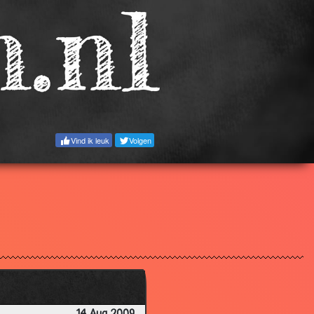
3.05
3.06
2.87
3.65
2.85
3.49
Vind ik leuk
Volgen
2.99
3.21
2.82
3.18
3.28
3.56
3.53