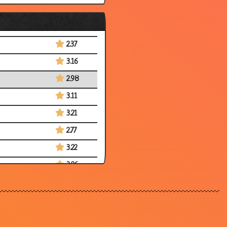
3.43
3.19
2.37
3.16
2.98
3.11
3.21
2.77
3.22
3.26
3.05
3.73
2.52