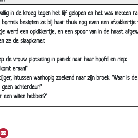
an
ie de broek past...
allig in de kroeg tegen het lijf gelopen en het was meteen ra
oof geworden
 borrels besloten ze bij haar thuis nog even een afzakkertje
H nodig?
tje werd een opkikkertje, en een spoor van in de haast afge
aby in bad doen
en ze de slaapkamer.
k kom wat later
ep de vrouw plotseling in paniek naar haar hoofd en riep:
ven niet zien
 komt eraan!"
p een eiland
gtijger, intussen wanhopig zoekend naar zijn broek. "Waar is de
iefde
 geen achterdeur!"
e gebruikt het toch niet
r een willen hebben?"
peningszinnen (2)
peningszinnen (1)
at voor kant
st
umblr
Email
pscheppen