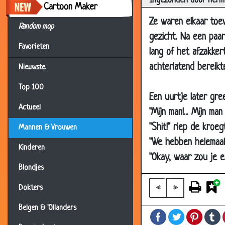
Ingezonden door Herm
Cartoon Maker
05 Nov 2007
W
Ze waren elkaar toev
Random mop
05 Nov 2007
D
gezicht. Na een paar
Favorieten
05 Nov 2007
B
lang of het afzakker
05 Nov 2007
B
achterlatend bereikt
Nieuwste
04 Nov 2007
I
Top 100
Een uurtje later gre
01 Nov 2007
E
Actueel
"Mijn man!... Mijn man
22 Oct 2007
O
"Shit!" riep de kroe
Mannen & Vrouwen
15 Oct 2007
L
"We hebben helemaal
Kinderen
08 Oct 2007
J
"Okay, waar zou je e
08 Oct 2007
O
Blondjes
08 Oct 2007
O
«
»
Dokters
07 Oct 2007
W
Belgen & 'Ollanders
Facebook
Twitter
Pintere
T
04 Oct 2007
O