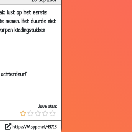
20 Sep 2007
3.60
ak: lust op het eerste
3.85
 te nemen. Het duurde niet
3.72
worpen kledingstukken
3.65
3.21
3.61
3.16
 achterdeur!"
3.14
3.56
3.59
Jouw stem:
3.78
3.48
https://Moppen.nl/43713
3.00