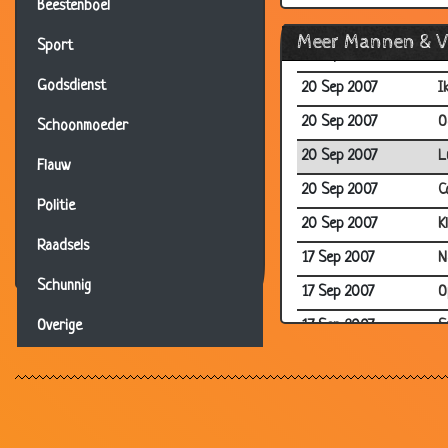
Beestenboel
04 Oct 2007
D
Meer Mannen & 
Sport
24 Sep 2007
I
Godsdienst
20 Sep 2007
I
20 Sep 2007
O
Schoonmoeder
20 Sep 2007
L
Flauw
20 Sep 2007
C
Politie
20 Sep 2007
K
Raadsels
17 Sep 2007
N
Schunnig
17 Sep 2007
O
17 Sep 2007
S
Overige
13 Sep 2007
Z
13 Sep 2007
O
13 Sep 2007
V