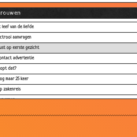
e tastende jager
Vrouwen
s het waar?
k leef van de liefde
ctrooi aanvragen
ust op eerste gezicht
ontact advertentie
lopt dat?
og maar 25 keer
p zakenreis
uperman
ijn geluksdag
p die leeftijd nog
errassing!