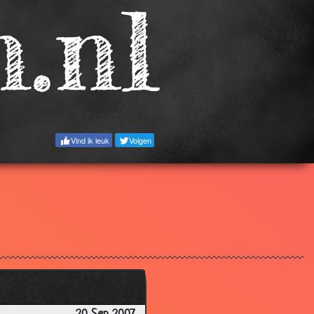
3.74
3.57
3.70
3.64
3.67
Vind ik leuk
Volgen
3.92
3.14
2.81
3.27
3.01
2.99
3.41
3.77