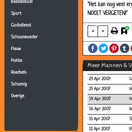
Beestenboel
"Het kan nog veel er
07 May 2007
M
NOOIT VERGETEN!"
Sport
07 May 2007
S
Godsdienst
07 May 2007
I
«
»
Schoonmoeder
07 May 2007
F
Facebook
Twitter
Pintere
T
03 May 2007
2
Flauw
27 Apr 2007
B
Politie
Meer Mannen & 
23 Apr 2007
A
Raadsels
23 Apr 2007
G
Schunnig
23 Apr 2007
V
Overige
19 Apr 2007
V
16 Apr 2007
V
15 Apr 2007
S
12 Apr 2007
R