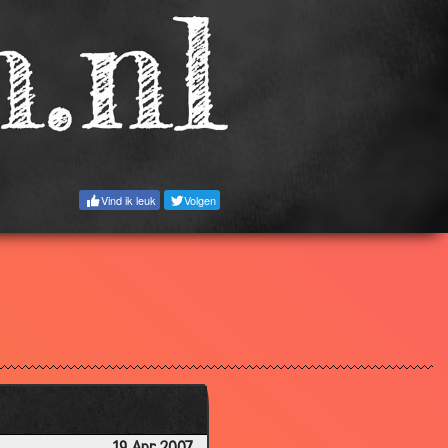
3.46
2.89
3.11
3.55
3.32
3.55
Vind ik leuk
Volgen
3.49
3.61
3.22
3.46
3.20
3.80
3.86