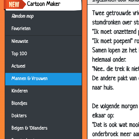
Ingezonden door Rona
04 Jun 2007
V
Cartoon Maker
04 Jun 2007
D
Twee getrouwde vrie
Random mop
29 May 2007
K
stomdronken over st
Favorieten
"Ik moet onzettend p
29 May 2007
H
"Ik moet poepen!" ro
Nieuwste
24 May 2007
O
Samen lopen ze het 
21 May 2007
D
Top 100
helemaal onder.
21 May 2007
G
Actueel
"Nee.. die trek ik ni
21 May 2007
O
De andere pakt van e
Mannen & Vrouwen
14 May 2007
E
naar huis.
Kinderen
14 May 2007
B
Blondjes
De volgende morgen l
14 May 2007
M
elkaar op:
Dokters
14 May 2007
A
"Dat is ook wat mooi
14 May 2007
D
Belgen & 'Ollanders
onderbroek meer aan
09 May 2007
I