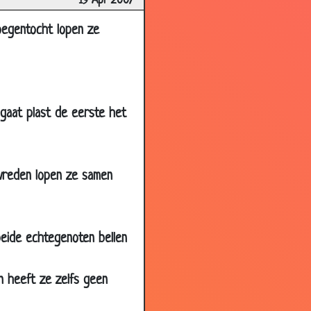
19 Apr 2007
3.43
3.04
oegentocht lopen ze
3.11
3.09
3.60
 gaat plast de eerste het
3.17
3.61
3.74
evreden lopen ze samen
3.27
3.26
beide echtegenoten bellen
2.96
3.19
n heeft ze zelfs geen
2.89
2.66