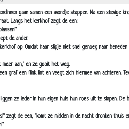
ld
oorbestemd ongeluk
e schoonheidssalon
ndinnen gaan samen een avondje stappen. Na een stevige kr
eukenprinses
raat. Langs het kerkhof zegt de een:
lassen!"
ulk
ept de ander.
ntroerd
kerkhof op. Omdat haar slipje niet snel genoeg naar beneden
e frigo
olfen
et meer aan," en ze gooit het weg.
nvoorwaardelijke liefde
en graf een flink lint en veegt zich hiermee van achteren. T
indelijk alleen
ekeerd
iggen ze ieder in hun eigen huis hun roes uit te slapen. De 
eerijden
fgekeurd
s!" zegt de een, "komt ze midden in de nacht dronken thuis e
e scheiding
!"
T-categorieën van mannen