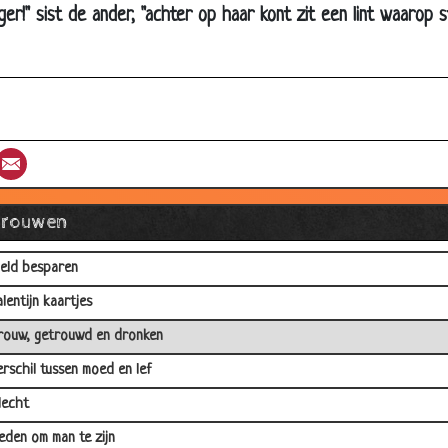
ger!" sist de ander, "achter op haar kont zit een lint waarop
an vermist
lechte gewoonte
T-Categorieen van Vrouwen
out parkeren
st
umblr
Email
e huwelijk
arbie Gaat Scheiden
Vrouwen
ls een echte vrouw
eld besparen
alentijn kaartjes
rouw, getrouwd en dronken
erschil tussen moed en lef
lecht
eden om man te zijn