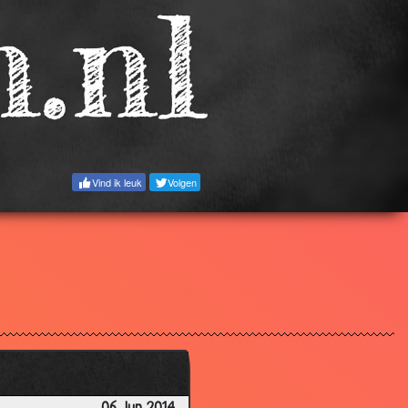
3.04
2.80
3.33
3.16
2.86
3.23
Vind ik leuk
Volgen
3.43
3.31
3.28
3.00
3.68
3.19
2.65