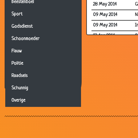
Beestenboel
28 May 2014
G
Sport
09 May 2014
N
09 May 2014
I
Godsdienst
23 Apr 2014
O
Schoonmoeder
23 Apr 2014
N
Flauw
17 Apr 2014
Z
Politie
05 Apr 2014
I
Raadsels
05 Apr 2014
E
05 Apr 2014
O
Schunnig
05 Apr 2014
B
Overige
05 Apr 2014
B
05 Apr 2014
G
05 Apr 2014
D