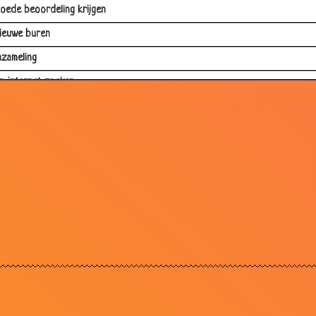
oede beoordeling krijgen
ieuwe buren
nzameling
p internet zoeken
aar de kapper
e bedriegt mij
deale echtgenoten
-mail lezen
lympische gedachte
uiten adem
idden
elukkig maken
e was doen