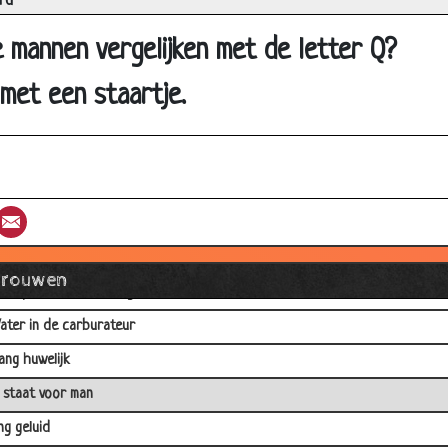
rd
an bar naar bar
 mannen vergelijken met de letter Q?
oerin zoekt knecht
nelheidsduivel
 met een staartje.
escheiden
ekreukeld geld
elk lippen?
st
umblr
Email
etaaldetector
fstammelingen
Vrouwen
hampoo Waarschuwing!
ater in de carburateur
ang huwelijk
 staat voor man
ng geluid