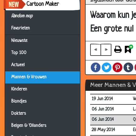
Ingezonden door Gera
Cartoon Maker
14 Aug 2014
V
Waarom kun je
Random mop
05 Aug 2014
B
05 Aug 2014
S
Een grote nul
Favorieten
28 Jul 2014
G
Nieuwste
28 Jul 2014
G
«
»
Top 100
21 Jul 2014
W
Actueel
Facebook
Twitter
Pintere
T
21 Jul 2014
M
Mannen & Vrouwen
15 Jul 2014
A
Meer Mannen & 
01 Jul 2014
S
Kinderen
19 Jun 2014
W
Blondjes
06 Jun 2014
L
Dokters
06 Jun 2014
Q
Belgen & 'Ollanders
28 May 2014
E