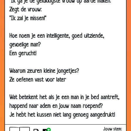
"Ik ga je de gelukkigste vrouw op aarde maken."
2008
Zegt de vrouw:
07 Jan
Trots op hun man
3.14
"Ik zal je missen!"
2008
07 Jan
Door de woestijn
3.10
Hoe noem je een intelligente, goed uitziende,
2008
gevoelige man?
03 Jan
De weduwes
3.72
Een gerucht!
2008
03 Jan
Er alles voor over
3.33
Waarom zeuren kleine jongetjes?
2008
Ze oefenen vast voor later
03 Jan
Ziekenbezoek
3.61
2008
Wat betekent het als je een man in je bed aantreft,
27 Dec
Dagdromen
3.54
happend naar adem en jouw naam roepend?
2007
Je hebt het kussen niet lang genoeg aangedrukt!
27 Dec
De missende lepel
3.43
2007
Jouw stem: