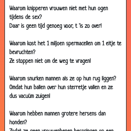
28 Jan
Romantische vakantie
3.81
Waarom knipperen vrouwen niet met hun ogen
2008
tijdens de sex?
28 Jan
Niets te verliezen
3.78
Daar is geen tijd genoeg voor, t 'is zo over!
2008
27 Jan
Aankleden
3.26
Waarom kost het 1 miljoen spermacellen om 1 eitje te
2008
bevruchten?
24 Jan
Eerder thuiskomen
3.04
Ze stoppen niet om de weg te vragen!
2008
24 Jan
Bikini kopen
3.34
Waarom snurken mannen als ze op hun rug liggen?
2008
Omdat hun ballen over hun sterretje vallen en ze
24 Jan
Uitgaan
3.53
dus vacuüm zuigen!
2008
24 Jan
Hoe kan dat nou?
3.36
Waarom hebben mannen grotere hersens dan
2008
honden?
21 Jan
IJskoude vrouwen
3.20