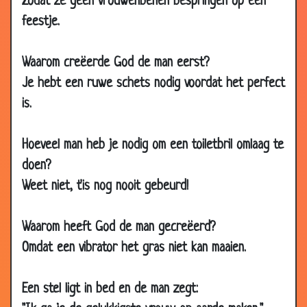
Zodat ze geen vrouwenbenen bespringen op een
2008
feestje.
21 Jan
Slecht eten
2.90
2008
Waarom creëerde God de man eerst?
17 Jan
Hondsmoe
3.55
2008
Je hebt een ruwe schets nodig voordat het perfect
is.
14 Jan
Waarom...
3.53
2008
Hoeveel man heb je nodig om een toiletbril omlaag te
14 Jan
De tandarts
3.08
2008
doen?
14 Jan
Familie
3.43
Weet niet, t'is nog nooit gebeurd!
2008
10 Jan
Herkenningsspel
3.53
Waarom heeft God de man gecreëerd?
2008
Omdat een vibrator het gras niet kan maaien.
10 Jan
Raar bankoverval
3.87
2008
Een stel ligt in bed en de man zegt:
07 Jan
Een kleine verrassing
3.28