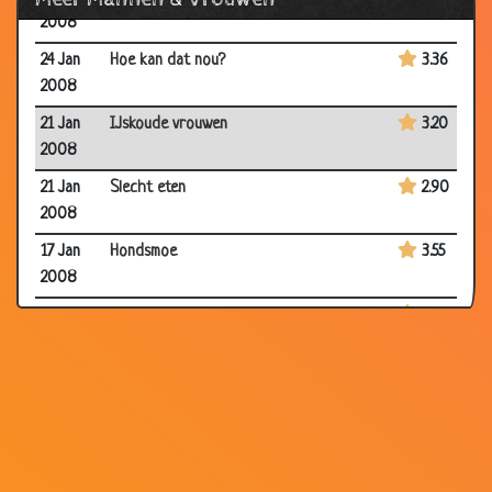
2008
24 Jan
Hoe kan dat nou?
3.36
2008
21 Jan
IJskoude vrouwen
3.20
2008
21 Jan
Slecht eten
2.90
2008
17 Jan
Hondsmoe
3.55
2008
14 Jan
Waarom...
3.53
2008
14 Jan
De tandarts
3.08
2008
14 Jan
Familie
3.43
2008