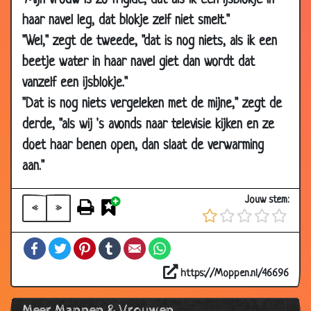
"Mijn vrouw is zo frigide, dat als ik een ijsblokje in
2008
haar navel leg, dat blokje zelf niet smelt."
31 Jan
50 dingen die je niet moet zeggen
2.54
"Wel," zegt de tweede, "dat is nog niets, als ik een
2008
beetje water in haar navel giet dan wordt dat
31 Jan
Onder de plak
3.14
vanzelf een ijsblokje."
2008
"Dat is nog niets vergeleken met de mijne," zegt de
28 Jan
Romantische vakantie
3.81
derde, "als wij 's avonds naar televisie kijken en ze
2008
doet haar benen open, dan slaat de verwarming
28 Jan
Niets te verliezen
3.78
2008
aan."
27 Jan
Aankleden
3.26
Jouw stem:
2008
«
»
24 Jan
Eerder thuiskomen
3.04
Facebook
Twitter
Pinterest
Tumblr
Email
WhatsApp
2008
24 Jan
Bikini kopen
3.34
https://Moppen.nl/46696
2008
Meer Mannen & Vrouwen
24 Jan
Uitgaan
3.53